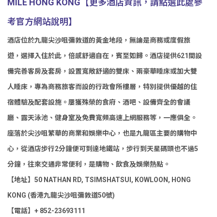
MILE HONG KONG【更多酒店資訊，請點選此處參
考官方網站說明】
酒店位於九龍尖沙咀彌敦道的黃金地段，無論是商務或度假旅
遊，選擇入住於此，倍感舒適自在，賓至如歸。酒店提供621間設
備完善客房及套房，設置寬敞舒適的雙床、兩豪華睡床或加大雙
人睡床，專為商務旅客而設的行政會所樓層，特別提供優越的住
宿體驗及配套設施。屢獲殊榮的食府、酒吧、設備齊全的會議
廳、露天泳池、健身室及免費寬頻高速上網服務等，一應俱全。
座落於尖沙咀繁華的商業和娛樂中心，也是九龍區主要的購物中
心，從酒店步行2分鐘便可到達地鐵站，步行到天星碼頭也不過5
分鐘，往來交通非常便利，是購物、飲食及娛樂熱點。
【地址】50 NATHAN RD, TSIMSHATSUI, KOWLOON, HONG
KONG (香港九龍尖沙咀彌敦道50號)
【電話】+ 852-23693111