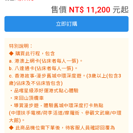
售價
NT$ 11,200
元起
立即訂購
特別說明：
◆ 購買此行程，包含
a. 港澳上網卡(佔床者每人一張)。
b. 八達通卡(佔床者每人一張)。
c. 香港故事-漫步舊城中環深度遊。(3歲以上(包含3
歲)佔床及不佔床皆包含)
‧品嚐星級添好運港式點心體驗
‧來回山頂纜車
‧導賞漫步遊 - 體驗舊城中環深度打卡熱點
(中環扶手電梯/荷李活道/摩羅街、參觀文武廟/中環
大館)。
◆ 此商品機位需下單後，待客服人員確認回覆為