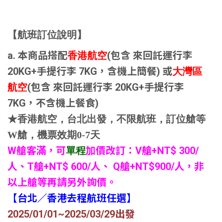
【航班訂位說明】
a. 本商品搭配
(包含 來回託運行李
香港航空
20KG+手提行李 7KG，含機上簡餐) 或
大灣區
(包含 來回託運行李 20KG+手提行李
航空
7KG，不含機上餐食)
★香港航空，台北出發，不限航班，訂位艙等
W艙，機票效期0-7天
W
艙客滿，可
加價改訂：V艙+NT$ 300/
單程
人、T艙+NT$ 600/人、 Q艙+NT$900/人，非
以上艙等再請另外詢價。
【台北／香港去程航班任選】
2025/01/01~2025/03/29
出發