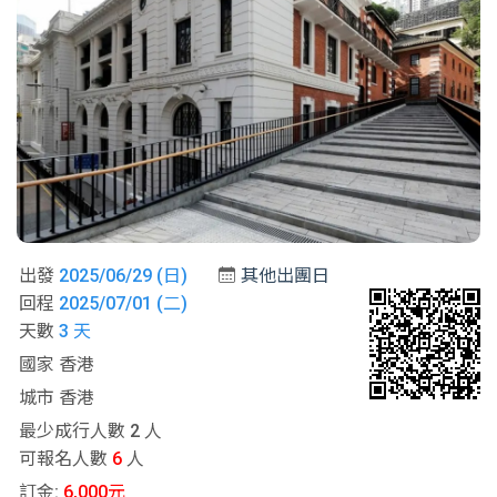
出發
2025/06/29 (日)
其他出團日
回程
2025/07/01 (二)
天數
3 天
國家 香港
城市 香港
最少成行人數 2 人
可報名人數
6
人
訂金:
6,000元