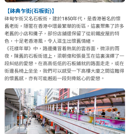
【砵典乍街(石板街)】
砵甸乍街又名石板街，建於1850年代，是香港著名的懷
舊老街，隱匿在香港中環最繁華的街區，這裏聚集了許多
老舊的小店和攤子，部份店舖還保留了從前鐵皮屋的特
色，十足老香港風，令人滋生出懷舊情緒。
《花樣年華》中，路邊攤冒着熱氣的雲吞面，微涼的雨
夜，陳舊的石板街道上，梁朝偉和張曼玉在這裏演繹了一
段糾結的愛戀。在高高低低的石板鋪就的路面走走，或在
街邊長椅上坐坐，我們可以感受一下高樓大廈之間這難得
的懷舊感，亦有可能邂逅一段刻骨銘心的愛戀。