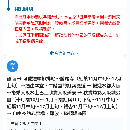
特別說明
※楓紅季節無法準確預測，行程提供歷年參考區間，如因天
候關係或是其他因素，導致無法欣賞紅葉美景，團體依然會
正常入園，敬請理解。
※如遇旺季期間滿房，將改往其他地區的同級飯店入住，造
成不便敬請見諒！
收合詳細內容
4
飯店 → 可愛達摩排排站～勝尾寺（紅葉11月中旬～12月
上旬）～通往本堂‧二階堂的紅葉隧道 → 暢遊水都大阪
～搭乘大阪水上巴士欣賞大阪美景 → 秋賞炫彩大阪城公
園（十月櫻10月～４月，櫻紅葉10月下旬～11月中旬，
紅葉11月中旬～12月上旬，銀杏11月下旬～12月上旬）
→ 自由夜訪心齊橋．難波．道頓堀商圈
早餐：
飯店內享用