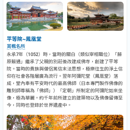
平等院~鳳凰堂
賞楓名所
永承7年（1052）時，當時的關白（類似宰相職位）「藤
原賴通」繼承了父親的別莊後改建成佛寺，創建了平等
院。當時的貴族與僧侶篤信末法思想，極樂往生的淨土信
仰在社會各階層廣為流行。翌年阿彌陀堂（鳳凰堂）落
成，堂內奉有平安時代的最高佛師（日本專門製作佛像的
雕刻師尊稱為「佛師」）「定朝」所制定的阿彌陀如來坐
像，極為華麗。約千年前所建立的建築物以及佛像留傳至
今，同時也登錄於世界遺產中。