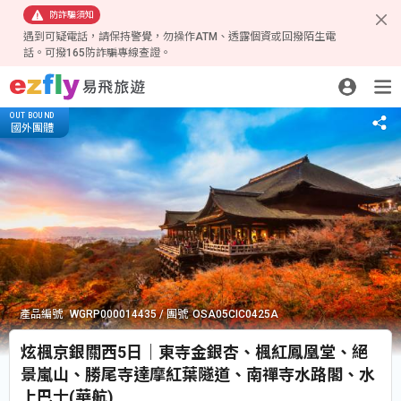
防詐騙須知
遇到可疑電話，請保持警覺，勿操作ATM、透露個資或回撥陌生電
話。可撥165防詐騙專線查證。
39,900
OUT BOUND
產品資訊
參考航班
行程特色
每日行程
注意事項
國外團體
起/人
結團
產品編號
WGRP000014435
團號
OSA05CIC0425A
炫楓京銀關西5日｜東寺金銀杏、楓紅鳳凰堂、絕
景嵐山、勝尾寺達摩紅葉隧道、南禪寺水路閣、水
上巴士(華航)