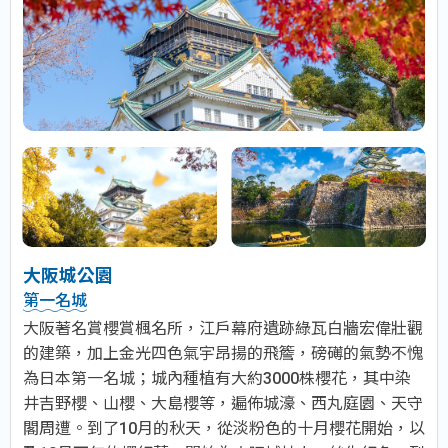
大阪城公園
第一名城
大阪著名賞櫻賞楓名所，江戶幕府遺跡綠瓦白牆宏偉壯觀
的建築，加上金光四色氣宇昂揚的飛簷，磅礡的氣勢不愧
為日本第一名城；城內種植有大約3000株櫻花，其中染
井吉野櫻、山櫻、大島櫻等，遍佈城濠、西丸庭園、天守
閣周遭。到了10月的秋天，從淡粉色的十月櫻花開始，以