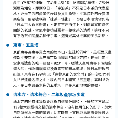
產生了密切的連繫。宇治地區從13世紀初開始種植。之後日
漸廣為知名，即到今日，「宇治茶」不只是日本茶的代表產
地，更是宇治的產業代表以及文化象徵。平等院外的表參道
商店街，更是被稱為「抹茶一條街」，也被日本環境省列為
「日本百大香氣街道」。走在宇治街道上，到處是室町時代
開始的老舖，空氣中都彷彿飄著一縷抹茶的清香。這裡不只
有宇治茶相關產品和伴手哩，還有米其林推薦的美食甜點。
東寺．五重塔
京都東寺為東寺真言宗的總本山，創建於794年，是桓武天皇
遷都平安京後，為守護京都而興建的國立寺院，也是目前平
安京所遺留的唯一建設。823年時，嵯峨天皇將東寺下賜給空
海大師，作為鎮護國家及真言宗的根本道場，是日本密教的
起源。東寺在1994年以「古都京都的文化財」的一部份而列
入世界遺產名單之中，境內的日本國寶「五重塔」高54.8公
尺，是日本最高木造的五重塔，也是京都地標的象徵。
清水寺．清水舞台．二年坂產寧坂步道
清水寺的所有建築都要求與自然景色調和，正殿的下方是以
139根木頭縱橫交錯的清水舞台，沒有使用任何的釘子，與大
自然渾然為一體的景觀，站在斷崖上賞楓並鳥瞰市景是最大