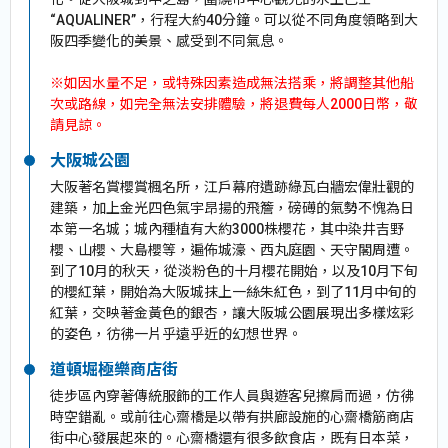
“AQUALINER”，行程大約40分鐘。可以從不同角度領略到大
阪四季變化的美景、感受到不同氣息。
※如因水量不足，或特殊因素造成無法搭乘，將調整其他船
次或路線，如完全無法安排體驗，將退費每人2000日幣，敬
請見諒。
大阪城公園
大阪著名賞櫻賞楓名所，江戶幕府遺跡綠瓦白牆宏偉壯觀的
建築，加上金光四色氣宇昂揚的飛簷，磅礡的氣勢不愧為日
本第一名城；城內種植有大約3000株櫻花，其中染井吉野
櫻、山櫻、大島櫻等，遍佈城濠、西丸庭園、天守閣周遭。
到了10月的秋天，從淡粉色的十月櫻花開始，以及10月下旬
的櫻紅葉，開始為大阪城抹上一絲朱紅色，到了11月中旬的
紅葉，交映著金黃色的銀杏，讓大阪城公園展現出多樣炫彩
的姿色，彷彿一片乎遠乎近的幻想世界。
道頓堀極樂商店街
徒步區內穿著傳統服飾的工作人員與遊客兒擦肩而過，仿彿
時空錯亂。或前往心齋橋是以帶有拱廊設施的心齋橋筋商店
街中心發展起來的。心齋橋還有很多飲食店，既有日本菜，