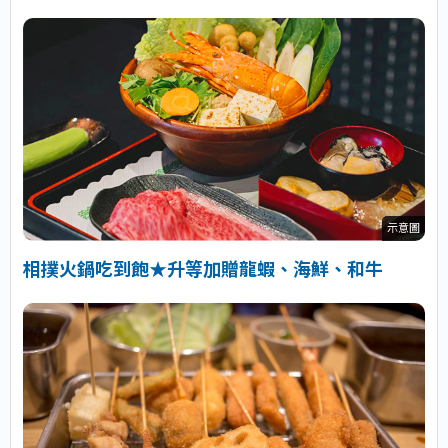
示意圖
相撲火鍋吃到飽★升等加贈龍蝦、海鮮、和牛