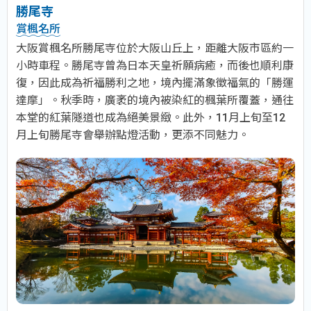
勝尾寺
賞楓名所
大阪賞楓名所勝尾寺位於大阪山丘上，距離大阪市區約一
小時車程。勝尾寺曾為日本天皇祈願病癒，而後也順利康
復，因此成為祈福勝利之地，境內擺滿象徵福氣的「勝運
達摩」。秋季時，廣袤的境內被染紅的楓葉所覆蓋，通往
本堂的紅葉隧道也成為絕美景緻。此外，11月上旬至12
月上旬勝尾寺會舉辦點燈活動，更添不同魅力。