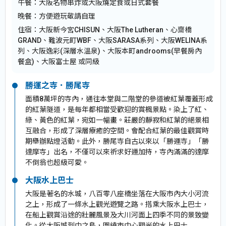
午餐：
大阪名物串炸或大阪燒定食或日式套餐
晚餐：
方便遊玩敬請自理
住宿：
大阪新今宮CHISUN、大阪The Lutheran、心齋橋
GRAND、難波元町WBF、大阪SARASA系列、大阪WELINA系
列、大阪逸彩(深層水溫泉)、大阪本町androoms(早餐房內
餐盒)、大阪富士屋 或同級
勝運之寺．勝尾寺
面積8萬坪的寺內，通往本堂與二階堂的參道被紅葉覆蓋形成
的紅葉隧道，是每年都相當受歡迎的賞楓景點。染上了紅、
綠、黃色的紅葉，宛如一幅畫。莊嚴的靜寂和紅葉的絕景相
互融合，形成了深層療癒的空間。會配合紅葉的最佳觀賞時
期舉辦點燈活動。此外，勝尾寺自古以來以「勝運寺」「勝
達摩寺」出名，不僅可以來祈求好運加持，寺內滿滿的達摩
不倒翁也超級可愛。
大阪水上巴士
大阪是著名的水城，八百零八座橋坐落在大阪市內大小河流
之上，形成了一條水上觀光遊覽之路。搭乘大阪水上巴士，
在船上觀賞沿途的壯麗風景及大川河面上四季不同的景致變
化。從大阪城到中之島，圍繞市中心觀光的水上巴士