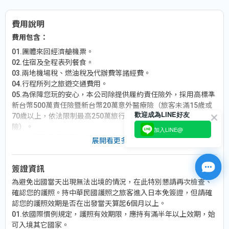
費用說明
費用包含：
01.團體來回經濟艙機票。
02.住宿及全程表列餐食。
03.兩地機場稅、燃油稅及代辦費等諸經費。
04.行程所列之旅遊交通費用。
05.為保障您玩的安心，本公司除提供履約責任險外，採用高標準
新台幣500萬責任險暨新台幣20萬意外醫療險（旅客未滿15歲或
歡迎成為LINE好友
70歲以上，依法限制最高250萬旅行業責任險及20萬意外醫療
險）。
加入LINE@
※上述保險承保範圍如有異動，則依保險公司最新規定為主。
展開看更多
費用不包含：
簽證資訊
01.不含導遊、領隊服務費（每人每天台幣300元）。
為避免出國當天出現無法出境的情況，在此特別懇請再次檢查、
02.不含個人護照費用。
確認您的護照。持中華民國護照之旅客進入日本免簽證，但請確
03.不含旅遊平安保險、旅遊不便險等其他私人保險項目。
認您的護照效期是否在出發當天算起6個月以上。
04.行程表上未表明之各項開支，自選建議行程交通及應付費用。
01.依國際慣例規定，護照有效期限，應持有滿半年以上效期，始
05.純係私人之消費：如行李超重費、飲料酒類、洗衣、電話、電
可入境其它國家。
報及私人交通費。