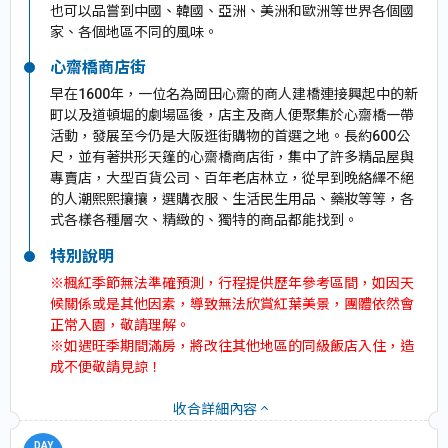
也可以品嘗到中國、韓國、亞洲、美洲和歐洲等世界各個國
家、各個地區不同的風味。
心齋橋商店街
早在1600年，一位名為岡田心齋的商人建橋連接興起中的新
町以及道頓堀的劇場區後，店主及商人便聚集於心齋橋一帶
活動，發展至今仍是大阪逛街購物的首選之地。長約600公
尺，並有著拱形天篷的心齋橋商店街，集中了許多精品屋與
專賣店，大型百貨公司、百年老店林立，從早到晚絡繹不絕
的人潮熙熙攘攘，選購衣服、生活民生用品、藥妝等等，各
式各樣各種層次、精緻的、獨特的商品都能找到。
特別說明
※楓紅季節無法準確預測，行程提供歷年參考區間，如因天
候關係或是其他因素，導致無法欣賞紅葉美景，團體依然會
正常入園，敬請理解。
※如遇旺季期間滿房，將改往其他地區的同級飯店入住，造
成不便敬請見諒！
收合詳細內容