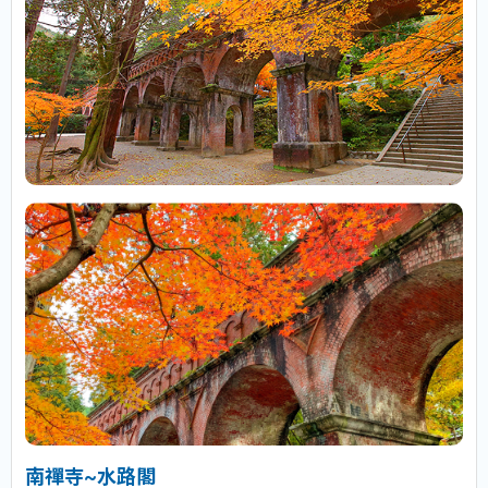
南禪寺~水路閣