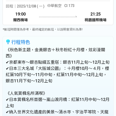
中華航空
CI 173
回程│2025/12/08 ( 一 )
19:00
21:25
關西機場
桃園國際機場
*航班時間僅為參考，最終確定的航班，以說明會資料為準!
行程特色
《秋色新主題，金黃銀杏＋秋冬粉紅十月櫻，炫彩漫關
西》
✔京都東寺～銀杏點綴五重塔：銀杏11月上旬～12月上旬
✔日本三大名城「大阪城公園」：十月櫻10月～４月，櫻
紅葉10月下旬～11月中旬，紅葉11月中旬～12月上旬，
銀杏11月下旬～12月上旬
《人氣賞楓名所滿喫》
✔日本賞楓名所首選～嵐山渡月橋：紅葉11月中旬～12月
上旬
✔納入世界文化遺產的美景～清水寺、宇治平等院、天龍