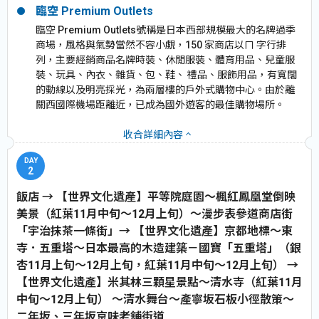
臨空 Premium Outlets
臨空 Premium Outlets號稱是日本西部規模最大的名牌過季
商場，風格與氣勢當然不容小覷，150 家商店以ㄇ 字行排
列，主要經銷商品名牌時裝、休閒服裝、體育用品、兒童服
裝、玩具、內衣、雜貨、包、鞋、 禮品、服飾用品，有寬闊
的動線以及明亮採光，為兩層樓的戶外式購物中心。由於離
關西國際機場距離近，已成為國外遊客的最佳購物場所。
收合詳細內容
2
飯店 → 【世界文化遺產】平等院庭園～楓紅鳳凰堂倒映
美景（紅葉11月中旬～12月上旬）～漫步表參道商店街
「宇治抹茶一條街」→ 【世界文化遺產】京都地標～東
寺．五重塔～日本最高的木造建築－國寶「五重塔」（銀
杏11月上旬～12月上旬，紅葉11月中旬～12月上旬） →
【世界文化遺產】米其林三顆星景點～清水寺（紅葉11月
中旬～12月上旬） ～清水舞台～產寧坂石板小徑散策～
二年坂、三年坂京味老舖街道