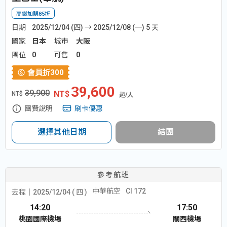
高鐵加購85折
日期
2025/12/04 (四) → 2025/12/08 (一) 5 天
國家
日本
城市
大阪
團位
0
可售
0
會員折
300
39,600
39,900
NT$
起/人
團費說明
刷卡優惠
選擇其他日期
結團
參考航班
中華航空
CI 172
去程│2025/12/04 ( 四 )
14:20
17:50
桃園國際機場
關西機場