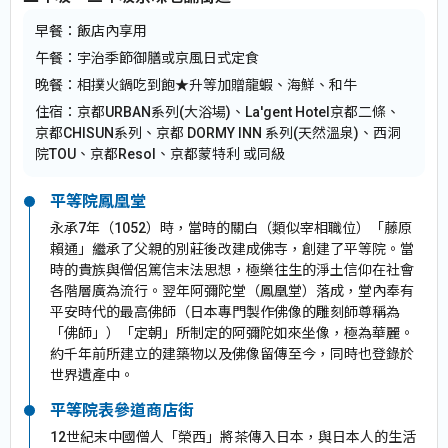
早餐：
飯店內享用
午餐：
宇治季節御膳或京風日式定食
晚餐：
相撲火鍋吃到飽★升等加贈龍蝦、海鮮、和牛
住宿：
京都URBAN系列(大浴場)、La'gent Hotel京都二條、
京都CHISUN系列、京都 DORMY INN 系列(天然溫泉)、西洞
院TOU、京都Resol、京都蒙特利 或同級
平等院鳳凰堂
永承7年（1052）時，當時的關白（類似宰相職位）「藤原
賴通」繼承了父親的別莊後改建成佛寺，創建了平等院。當
時的貴族與僧侶篤信末法思想，極樂往生的淨土信仰在社會
各階層廣為流行。翌年阿彌陀堂（鳳凰堂）落成，堂內奉有
平安時代的最高佛師（日本專門製作佛像的雕刻師尊稱為
「佛師」）「定朝」所制定的阿彌陀如來坐像，極為華麗。
約千年前所建立的建築物以及佛像留傳至今，同時也登錄於
世界遺產中。
平等院表參道商店街
12世紀末中國僧人「榮西」將茶傳入日本，與日本人的生活