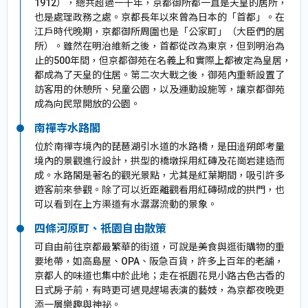
1912），總共超過一千年，京都御所都一直是天皇的居所，
也是處理政務之處。京都長年以來曾為日本的「首都」。在
江戶時代晚期，京都御所周圍也是「公家町」（大臣們的居
所）。雖然在明治維新之後，首都從改為東京，但到明治為
止的500年間，但京都御苑在名義上和實際上都被定為皇居，
都成為了天皇的住居。第二次大戰之後，御苑內重新設置了
訪客用的休憩所、兒童公園，以及運動設施等，讓京都御苑
成為向民眾開放的公園。
南禪寺水路閣
位於南禪寺境內的琵琶湖引水道的水路橋，是田邉朔郎考量
境內的景觀進行設計，拱型的橋墩採用紅磚及花崗岩建造而
成。水路閣是著名的觀光景點，尤其是紅葉期間，吸引許多
遊客前來參觀。除了可以近距離觀看用紅磚砌成的拱門，也
可以看到在上方渠道有水潺潺流動的景象。
四條河原町、祇園自由散策
可自由前往京都最繁華的街道，可說是美食與逛街購物的重
要地帶，如高島屋、OPA、阪急百貨，許多上百年的老舖，
京都人的味道也集中於此地；走在祇園花見小路古色古香的
日式房子前，有時更可遇見趕場表演的藝妓，為京都夜晚更
添一層樂趣與神祕。