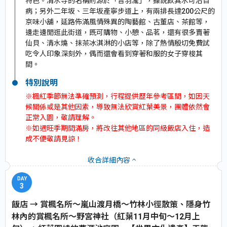
特色。清水寺的名稱則源於「音羽瀧」，據說飲其水可治百
病；另外二年坂、三年坂產寧步道上，有兩排長達200公尺的
京味小舖，延路佈滿風情殊異的陶藝館、古董店、茶館等，
邊走邊閒逛此街道，既可購物、小憩、品茗，還有很多賣著
仙貝、清水燒、抹茶冰淇淋的小店等，除了熱情殷切免費試
吃令人印象深刻外，偶而還會看到穿著和服的女子穿梭其
間。
特別說明
※楓紅季節無法準確預測，行程提供歷年參考區間，如因天
候關係或是其他因素，導致無法欣賞紅葉美景，團體依然會
正常入園，敬請理解。
※如遇旺季期間滿房，將改往其他地區的同級飯店入住，造
成不便敬請見諒！
收合詳細內容
3
飯店 → 賞楓名所～嵐山渡月橋～竹林小徑散策、隱身竹
林內的賞楓名所～野宮神社（紅葉11月中旬～12月上