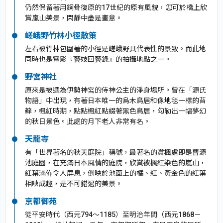
仍然保留著用鋼骨復原的17世紀的原有風貌，您可於橋上欣
賞嵐山美景，閑靜中盡是畫意。
嵯峨野竹林小徑散策
左右被竹林包圍著的小徑是嵯峨野具代表性的景致。而此地
同時也是電影『藝妓回藝錄』的拍攝地點之一。
野宮神社
原來是被選為伊勢神宮的侍神公主的淨身場所。曾在「源氏
物語」中出現，有著日本唯一的烏木鳥居和像地毯一樣的苔
蘚，楓紅時期，點點楓紅點綴著黑色鳥居，勾勒出一幅夢幻
的秋日景色。此處的月下老人非常有名。
天龍寺
有「世界著名的秋天庭院」稱號，最著名的賞楓處即是曹源
池庭園，在充滿日本風情的庭院，欣賞被楓紅染色的嵐山，
紅葉滿佈令人屏息，倒映於池面上的橘、紅、黃金色的紅葉
相映成趣，是不可錯過的美景。
京都御苑
從平安時代（西元794～1185）至明治年間（西元1868－