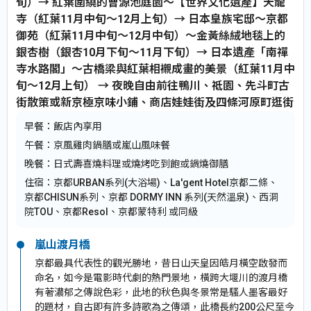
旬）→ 紅葉圍繞的曹源池庭園～【世界文化遺產】天龍
寺（紅葉11月中旬～12月上旬）→ 日本皇族宅邸～京都
御苑（紅葉11月中旬～12月中旬）～金黃絲絨地毯上的
銀杏樹（銀杏10月下旬～11月下旬）→ 日本遺產「南禪
寺水路閣」～古橋梁與紅葉相襯成畫的美景（紅葉11月中
旬～12月上旬） → 夜晚自由前往鴨川、祗園、先斗町古
街散策或新京極京味小鋪、商店娃娃街及四條河原町逛街
早餐：
飯店內享用
午餐：
京風雞肉鍋膳或嵐山風味餐
晚餐：
日式壽喜燒料理或燒烤吃到飽或鍋燒御膳
住宿：
京都URBAN系列(大浴場)、La'gent Hotel京都二條、
京都CHISUN系列、京都 DORMY INN 系列(天然溫泉)、西洞
院TOU、京都Resol、京都蒙特利 或同級
嵐山渡月橋
京都最具代表性的觀光勝地，昔日山天皇因皓月橫空啟發而
命名，如今是電影時代劇的熱門景地，橫跨大堰川的渡月橋
有著濃郁之傳說色彩，此地的秋色與冬景常是騷人墨客最好
的題材，自古即有許多詩歌為之傳頌，此橋長約200公尺至今