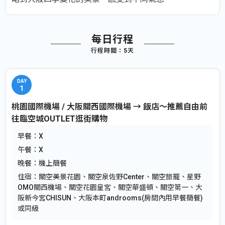
1
2
3
4
5
每日行程
行程時間：
5
天
1
桃園國際機場 / 大阪關西國際機場 → 飯店～推薦自由前
往臨空城OUTLET逛街購物
早餐：
X
午餐：
X
晚餐：
機上簡餐
住宿：
關空美景花園、關空泉佐野Center、關空旅籠、星野
OMO關西機場、關空花園皇宮、關空華盛頓、關空第一、大
阪新今宮CHISUN、大阪本町androoms(房間內用早餐簡餐)
或同級