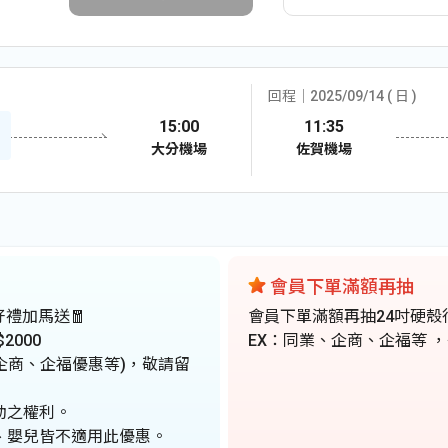
回程│2025/09/14 ( 日 )
15:00
11:35
大分機場
佐賀機場
會員下單滿額再抽
春好禮加馬送🧧
會員下單滿額再抽24吋硬殼
2000
EX：同業、企商、企福等 ，
 企商、企福優惠等)，敬請留
動之權利。
、嬰兒皆不適用此優惠。