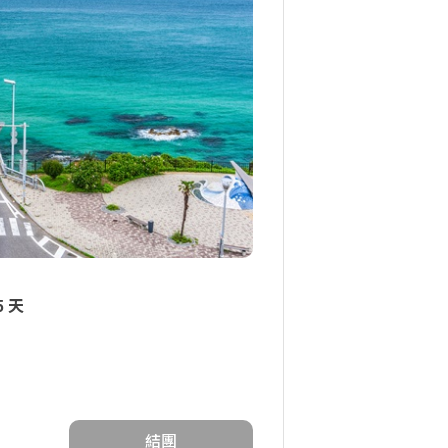
5 天
結團