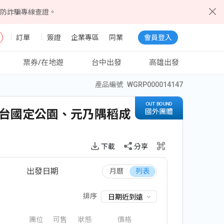
5防詐騙專線查證。
會員登入
訂單
簽證
企業專區
同業
票券/在地遊
台中出發
高雄出發
25,900
產品編號
WGRP000014147
結團
惠
起/人
OUT BOUND
吉台國定公園、元乃隅稻成
國外團體
下載
分享
出發日期
月曆
列表
排序
日期近到遠
團位
可售
狀態
價格