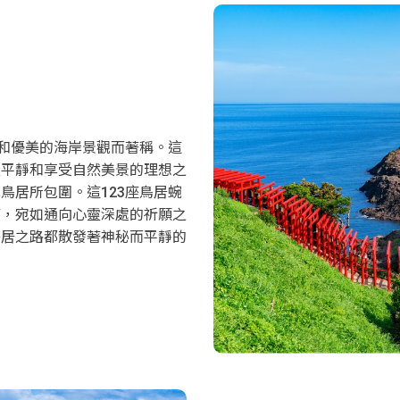
居和優美的海岸景觀而著稱。這
靈平靜和享受自然美景的理想之
鳥居所包圍。這123座鳥居蜿
廊，宛如通向心靈深處的祈願之
鳥居之路都散發著神秘而平靜的