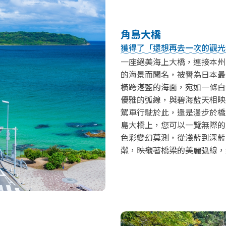
角島大橋
獲得了「還想再去一次的觀光
一座絕美海上大橋，連接本州
的海景而聞名，被譽為日本最
橫跨湛藍的海面，宛如一條白
優雅的弧線，與碧海藍天相映
駕車行駛於此，還是漫步於橋
島大橋上，您可以一覽無際的
色彩變幻莫測，從淺藍到深藍
粼，映襯著橋梁的美麗弧線，