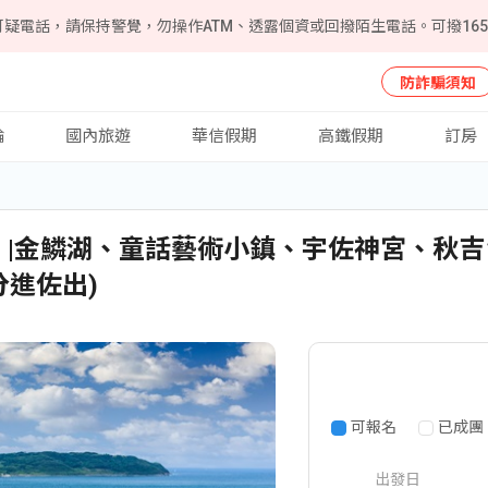
可疑電話，請保持警覺，勿操作ATM、透露個資或回撥陌生電話。可撥16
防詐騙須知
輪
國內旅遊
華信假期
高鐵假期
訂房
注意事項
刷卡優
 |金鱗湖、童話藝術小鎮、宇佐神宮、秋
分進佐出)
可報名
已成團
出發日