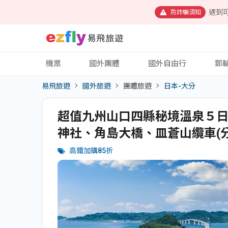
遇到
防詐騙須知
機票
國外團體
國外自由行
郵
易飛旅遊
國外旅遊
團體旅遊
日本-大分
產品資訊
參考航班
行程特色
每日行程
超值九州山口四縣秘境溫泉５日
神社、角島大橋、皿蒼山纜車(
高鐵加購85折