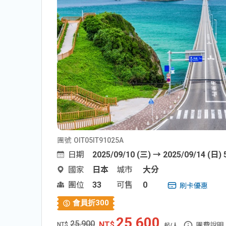
團號
OIT05IT91025A
日期
2025/09/10 (三) → 2025/09/14 (日) 
國家
日本
城市
大分
團位
33
可售
0
刷卡優惠
會員折
300
25,600
25,900
團費說明
NT$
起/人