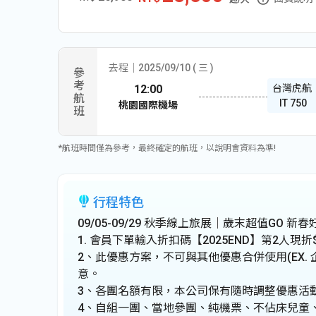
去程│2025/09/10 ( 三 )
參考航班
12:00
台灣虎航
IT 750
桃園國際機場
*航班時間僅為參考，最終確定的航班，以說明會資料為準!
行程特色
09/05-09/29 秋季線上旅展｜歲末超值GO 新
1. 會員下單輸入折扣碼【2025END】第2人現折$
2、此優惠方案，不可與其他優惠合併使用(EX.
意。
3、各團名額有限，本公司保有隨時調整優惠活
4、自組一團、當地參團、純機票、不佔床兒童