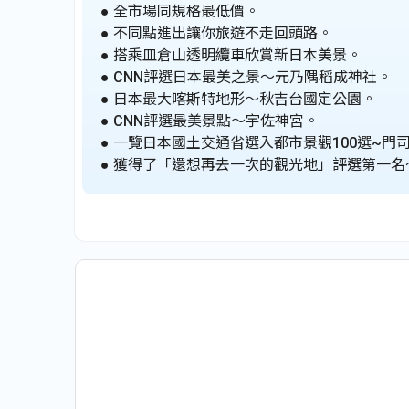
● 全市場同規格最低價。
● 不同點進出讓你旅遊不走回頭路。
● 搭乘皿倉山透明纜車欣賞新日本美景。
● CNN評選日本最美之景～元乃隅稻成神社。
● 日本最大喀斯特地形～秋吉台國定公園。
● CNN評選最美景點～宇佐神宮。
● 一覽日本國土交通省選入都市景觀100選~門
● 獲得了「還想再去一次的觀光地」評選第一名