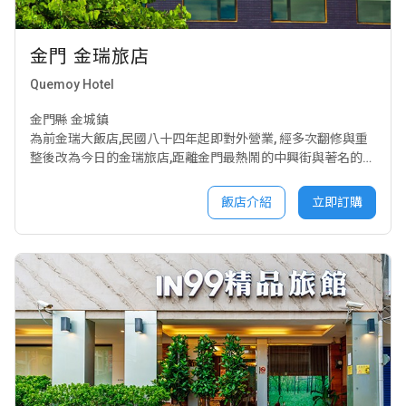
金門 金瑞旅店
Quemoy Hotel
金門縣 金城鎮
為前金瑞大飯店,民國八十四年起即對外營業, 經多次翻修與重
整後改為今日的金瑞旅店,距離金門最熱鬧的中興街與著名的模
範老街,只需步行五分鐘,上街購物,走訪古街及遊覽景點均十分
便利
飯店介紹
立即訂購