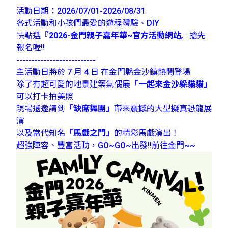
活動日期：2026/07/01-2026/08/31
各式活動和小孩們最愛的遊程體驗、DIY
快點選
『
2026-金門親子嘉年華~官方活動網站
』
搶先
報名喔!!
--------------------------
主活動日將於 7 月 4 日 在金門縣金沙鎮熱鬧登場
除了有超可愛的地景建築氣偶展
「一起來金沙躲貓貓」
可以打卡拍美照
現場還邀請到
「缺席舞團」
帶來震撼的大型擬真恐龍展
演
以及當代知名
「馬戲之門」
的精彩馬戲演出！
超強陣容、豐富活動，GO~GO~出發!!前往金門~~