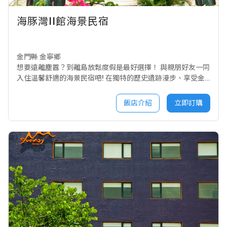
海豚灣II館海景民宿
金門縣 金寧鄉
想要遠離塵囂？到離島放鬆度假是最好選擇！ 與親朋好友一同
入住溫馨舒適的海景民宿吧! 在獨特的歷史遺跡漫步、享受金
門的美食小吃~ 清晨徐徐海風迎面而來、傍晚的夕陽更是波光
閃閃 夜晚就讓滿天的星斗和微微海浪聲陪著您進入夢鄉吧! 民
飯店介紹
立即訂購
宿鄰近步行5-10鐘有7-11、全聯超市、KTV 車程約3分鐘可進
入金城市中心，鬧中取靜、交通便利。