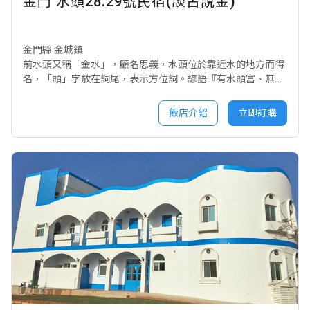
金門 水頭28.29號民宿(談古說金)
金門縣 金城鎮
前水頭又稱「金水」，顧名思義，水頭位於靠近水的地方而得
名，「頭」字放在詞尾，表示方位詞。諺語『有水頭富、無水
頭厝』說明了水頭聚落建築的珍貴。 「黃祈」古厝興建的時間
約在西元1700年左右（清乾隆間），是屬於三落大厝，外型優
飯店介紹
立即訂購
美，以石牆基、磚牆、木屋架、木樑、屋頂屬閩南瓦、木門
窗、直櫺石窗等建材構成。 這棟古厝令人感覺明亮而完整，房
間有衛浴，可使遊客有完整而隱密的使用空間。另有廚房、前
後庭院、通廊等自成一格，寬敞的空間可以使遊客感到舒適而
滿足，晚上在庭院還可以仰望金門的星空，讓心靈獲得滿足。
這是一間有特色的民宿，歡迎您來體驗分享。