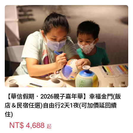
【華信假期．2026親子嘉年華】幸福金門(飯
店＆民宿任選)自由行2天1夜(可加價延回續
住)
NT$ 4,688
起