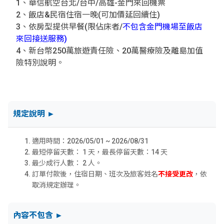
1、華信航空台北/台中/高雄-金門來回機票
2、
飯店&民宿住宿一晚(可加價延回續住)
3、依房型提供早餐(限佔床者/
不包含金門機場至飯店
來回接送服務)
4、新台幣250萬旅遊責任險、20萬醫療險及離島加值
險特別說明。
規定說明 ►
適用時間：2026/05/01 ~ 2026/08/31
最短停留天數： 1 天，最長停留天數：14 天
最少成行人數： 2 人。
訂單付款後，住宿日期、班次及旅客姓名
不接受更改
，依
取消規定辦理。
內容不包含 ►