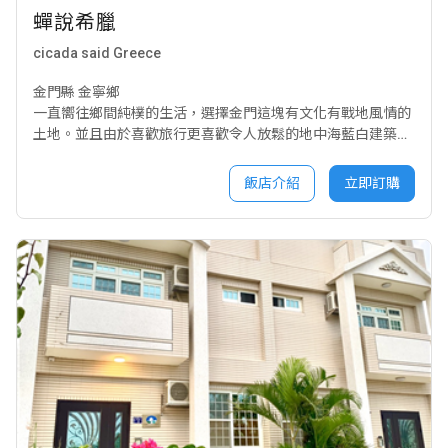
蟬說希臘
cicada said Greece
金門縣 金寧鄉
一直嚮往鄉間純樸的生活，選擇金門這塊有文化有戰地風情的
土地。並且由於喜歡旅行更喜歡令人放鬆的地中海藍白建築，
蟬說希臘於是誕生。因為居於森林中間，每到夏季周圍的蟬叫
聲四起，並對照地中海建築。彷彿彼此在訴說著希臘般的美景
飯店介紹
立即訂購
故事，因此取名蟬說希臘。希望往返中央公路的旅客都能將此
做為休息站，累了疲了都能進來喝杯咖啡聊聊彼此的故事，就
像蟬一般地訴說人生經驗。