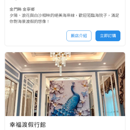
金門縣 金寧鄉
夕陽、浪花與白沙相映的絕美海岸線，歡迎蒞臨海院子，滿足
你對海景渡假的想像！
飯店介紹
立即訂購
幸福渡假行館