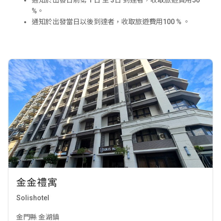
通知於出發日前第
1
日
至
3
日
到達者，收取旅遊費用
50
%。
通知於出發當日以後到達者，收取旅遊費用
100
% 。
金金禮寓
Solishotel
金門縣 金湖鎮