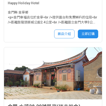
Happy Holiday Hotel
金門縣 金寧鄉
<p>金門幸福店位於金寧<br />提供露台和免費WiFi的住宿<br
/>距離鼓龍頭振威公館2.4公里<br />距離國立金門大學3公里
<br />民宿提供汽車租賃服務(詳情請自行洽詢民宿)。<br />金
門幸福渡假行館距離慈湖3.4公里<br />距離金門老街3.5公里
飯店介紹
立即訂購
</p>