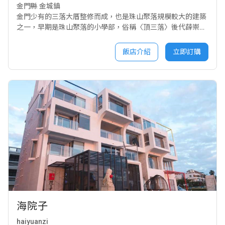
金門縣 金城鎮
金門少有的三落大厝整修而成，也是珠山聚落規模較大的建築
之一，早期是珠山聚落的小學部，俗稱〈頂三落〉後代薛崇武
就是當時珠山小學的校長。100年時由金門國家公園整修完
工，共有前中後三個大廳三個庭院以及六間套房。 民宿以綠色
飯店介紹
立即訂購
民宿為主題，從用原有的石塊再利用進行整修到以綠色手染布
做整體佈置，並推動單車生態旅遊，(校長的家)變身為結合：
綠能、樂活、環保、健身的古厝民宿，不但兼具古厝的美感、
文化歷史的傳承以及21世紀現代人休閒養生的新觀念，更讓頂
三落有了新的樣貌，為珠山聚落注入活水源頭，迎接一個新的
歷史開展！
海院子
haiyuanzi