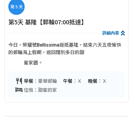
第 5 天
第5天 基隆【郵輪07:00抵達】
詳細內容
今日，榮耀號Bellissima返抵基隆，結束六天五夜愉快
的郵輪海上假期，返回闊別多日的甜
蜜家園。
早餐
：豪華郵輪
午餐
：Ｘ
晚餐
：Ｘ
住宿：甜蜜的家