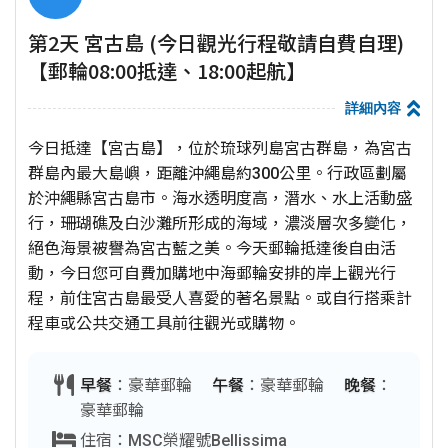
第2天 宮古島 (今日觀光行程敬請自費自理)
【郵輪08:00抵達、18:00起航】
詳細內容
今日抵達【宮古島】，位於琉球列島宮古群島，為宮古
群島內最大島嶼，距離沖繩島約300公里。行政區劃屬
於沖繩縣宮古島市。海水透明度高，潛水、水上活動盛
行，珊瑚礁及白沙灘所形成的海域，濃淡層次多變化，
絕色海景被譽為宮古藍之美。今天郵輪抵達後自由活
動，今日您可自費加購地中海郵輪安排的岸上觀光行
程，前住宮古島最受人喜愛的著名景點。或自行搭乘計
程車或公共交通工具前往觀光或購物。
早餐
：豪華郵輪
午餐
：豪華郵輪
晚餐
：
豪華郵輪
住宿：MSC榮耀號Bellissima