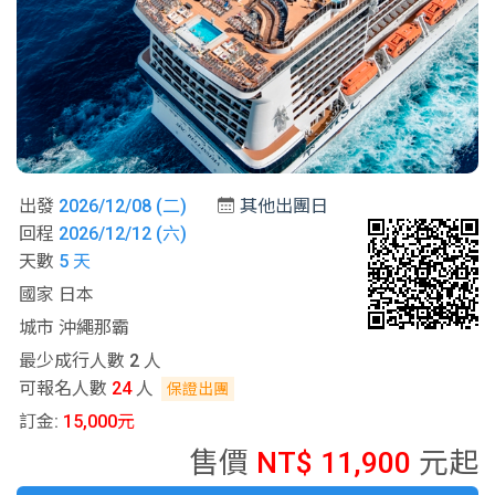
出發
2026/12/08 (二)
其他出團日
回程
2026/12/12 (六)
天數
5 天
國家 日本
城市 沖繩那霸
最少成行人數 2 人
可報名人數
24
人
保證出團
訂金:
15,000元
售價
NT$ 11,900
元起