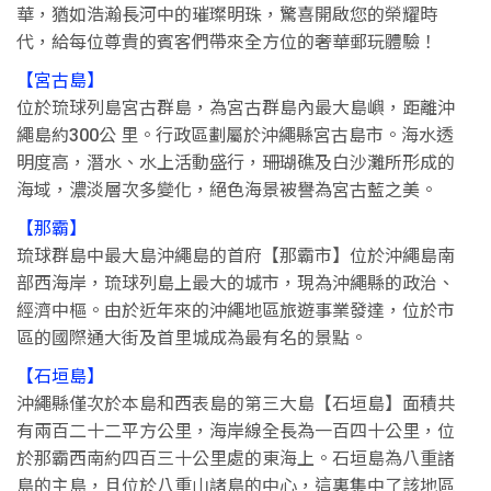
華，猶如浩瀚長河中的璀璨明珠，驚喜開啟您的榮耀時
代，給每位尊貴的賓客們帶來全方位的奢華郵玩體驗！
【宮古島】
位於琉球列島宮古群島，為宮古群島內最大島嶼，距離沖
繩島約300公 里。行政區劃屬於沖繩縣宮古島市。海水透
明度高，潛水、水上活動盛行，珊瑚礁及白沙灘所形成的
海域，濃淡層次多變化，絕色海景被譽為宮古藍之美。
【那霸】
琉球群島中最大島沖繩島的首府【那霸市】位於沖繩島南
部西海岸，琉球列島上最大的城市，現為沖繩縣的政治、
經濟中樞。由於近年來的沖繩地區旅遊事業發達，位於市
區的國際通大街及首里城成為最有名的景點。
【石垣島】
沖繩縣僅次於本島和西表島的第三大島【石垣島】面積共
有兩百二十二平方公里，海岸線全長為一百四十公里，位
於那霸西南約四百三十公里處的東海上。石垣島為八重諸
島的主島，且位於八重山諸島的中心，這裏集中了該地區