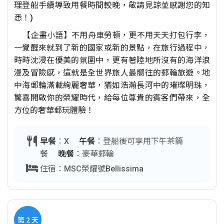
理登船手續導致用餐時間較晚，敬請見諒並感謝您的知
悉！)
【企畫小語】不用舟車勞頓，更不用天天打包行李，
一覺醒來就到了新的國家或新的景點，在旅行過程中，
時時沈浸在優美的氛圍中，更有著陸地所沒有的海洋浪
漫及冒險感，這就是全世界旅人最嚮往的郵輪旅遊。地
中海郵輪滿載絢麗奢華，猶如浩瀚長河中的璀璨明珠，
驚喜開啟你的榮耀時代，給每位尊貴的賓客們帶來，全
方位的奢華郵玩體驗！
早餐
：X
午餐
：登船後可享用下午茶簡
餐
晚餐
：豪華郵輪
住宿：MSC榮耀號Bellissima
第 2 天