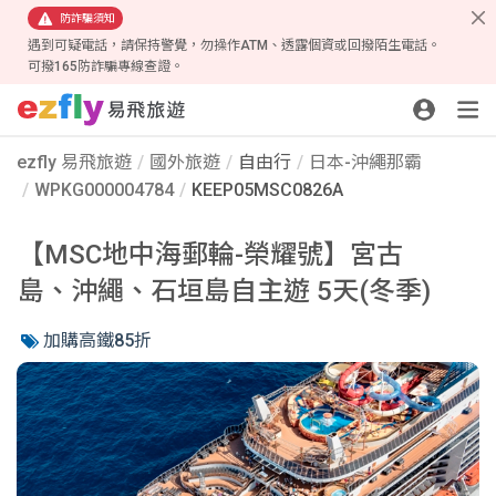
防詐騙須知
遇到可疑電話，請保持警覺，勿操作ATM、透露個資或回撥陌生電話。
可撥165防詐騙專線查證。
ezfly 易飛旅遊
國外旅遊
自由行
日本-沖繩那霸
WPKG000004784
KEEP05MSC0826A
【MSC地中海郵輪-榮耀號】宮古
島、沖繩、石垣島自主遊 5天(冬季)
加購高鐵85折