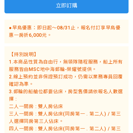
立即訂購
●早鳥優惠：即日起～08/31止，報名付訂享早鳥優
惠一房折6,000元。
【持別說明】
1.本商品性質為自由行，無領隊隨程服務，船上所有
服務皆由MSC地中海郵輪-榮耀號提供。
2.線上預約並非保證預訂成功，仍需以業務專員回覆
確認為準。
3.郵輪的船艙位都要佔床，房型售價請依報名人數選
擇 :
二人一間房 : 雙人房佔床
三人一間房 : 雙人房佔床(同房第一 . 第二人) / 第三
人選擇同房第三人佔床。
四人一間房 : 雙人房佔床(同房第一 . 第二人) / 第三