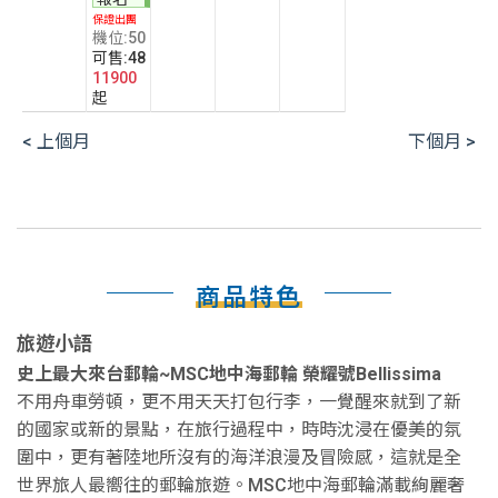
保證出團
機位:50
可售:48
11900
起
< 上個月
下個月 >
商品特色
旅遊小語
史上最大來台郵輪~MSC地中海郵輪 榮耀號Bellissima
不用舟車勞頓，更不用天天打包行李，一覺醒來就到了新
的國家或新的景點，在旅行過程中，時時沈浸在優美的氛
圍中，更有著陸地所沒有的海洋浪漫及冒險感，這就是全
世界旅人最嚮往的郵輪旅遊。MSC地中海郵輪滿載絢麗奢