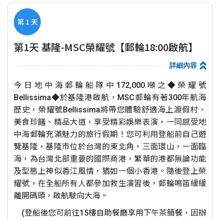
第 1 天
第1天 基隆-MSC榮耀號【郵輪18:00啟航】
詳細內容
今日地中海郵輪船隊中172,000噸之◆榮耀號
Bellissima◆於基隆港啟航，MSC郵輪有著300年航海
歷史，榮耀號Bellissima將帶您體驗舒適海上渡假村、
美食珍饈、精品大道，享受精彩娛樂表演，一同感受地
中海郵輪充滿魅力的旅行假期！您可利用登船前自己遊
覽基隆，基隆市位於台灣的東北角，三面環山，一面臨
海，為台灣北部重要的國際商港，繁華的港都無論功能
及型態上神似香江風情，猶如一個小香港。隨後登上榮
耀號，在全船所有人都參加救生演習後，郵輪鳴笛緩緩
離開碼頭，啟航駛向大海。
(登船後您可前往15樓自助餐廳享用下午茶簡餐，因辦