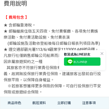
費用說明
【 費用包含 】
★ 含郵輪靠港稅。
★ 郵輪艙房住宿五天四夜、免付費餐廳、各項免付費娛
樂活動、免付費活動設施、免付費表演
(郵輪設施及活動依登船後每日郵輪日報表列項目為準)
★ 遵交通部觀光署113/6/4觀業字1133001449號函釋，
歡迎成為LINE好友
凡旅行社僅銷售郵輪公司船票而未涉及旅遊行程安排者，
因非屬旅遊契約之一種
加入LINE@
其旅客亦不符旅行業責任保險有關「旅遊團員」之定
義，故將無投保旅行業責任保險。建議旅客出發前自行投
保旅平險，以保障自身權益。
※若旅客想獲得更多保險的保障，可自行投保旅行平安
保險或旅遊綜合保險。
商品特色
航班資料
立即訂購
注意事項