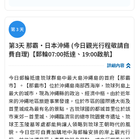
第 3 天
第3天 那霸‧日本沖繩 (今日觀光行程敬請自
費自理)【郵輪07:00抵達、19:00啟航】
詳細內容
今日郵輪抵達琉球群島中最大島沖繩島的首府【那霸
市】。【那霸市】位於沖繩島南部西海岸，琉球列島上
最大的城市，現為沖繩縣的政治、經濟中樞。由於近年
來的沖繩地區旅遊事業發達，位於市區的國際通大街及
首里城成為最有名的景點。古琉球國的都城首里位於該
市東郊－首里城、沖繩臨濟宗的總寺院園覺寺遺址、琉
球王玉陵墓等處都能夠讓人領略到琉球王朝時代的風
貌。今日您可自費加購地中海郵輪安排的岸上觀光行