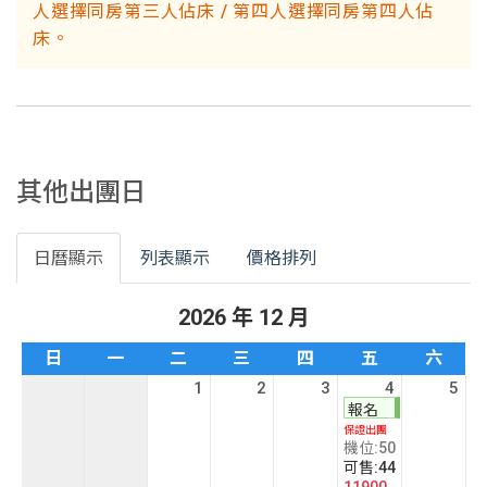
人選擇同房第三人佔床 / 第四人選擇同房第四人佔
床。
其他出團日
日曆顯示
列表顯示
價格排列
2026 年 12 月
日
一
二
三
四
五
六
1
2
3
4
5
報名
保證出團
機位:50
可售:44