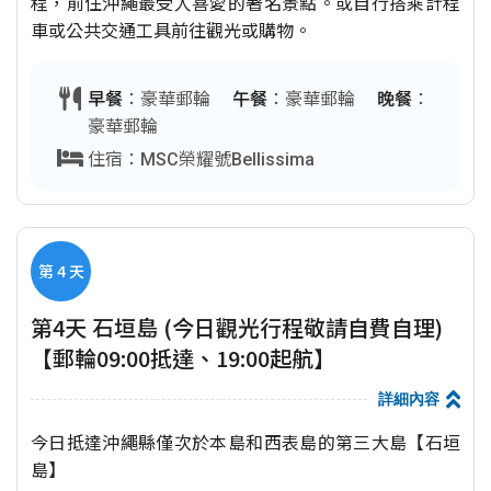
程，前住沖繩最受人喜愛的著名景點。或自行搭乘計程
車或公共交通工具前往觀光或購物。
早餐
：豪華郵輪
午餐
：豪華郵輪
晚餐
：
豪華郵輪
住宿：MSC榮耀號Bellissima
第 4 天
第4天 石垣島 (今日觀光行程敬請自費自理)
【郵輪09:00抵達、19:00起航】
詳細內容
今日抵達沖繩縣僅次於本島和西表島的第三大島【石垣
島】