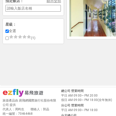
指定飯店：
顯示全部
星級：
全選
(1)