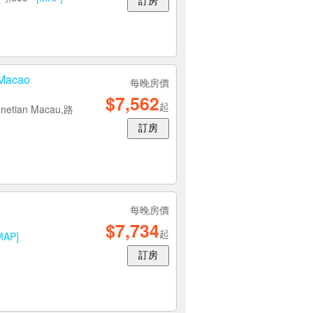
訂房
Macao
每晚房價
$7,562
起
Venetian Macau,路
訂房
每晚房價
$7,734
起
MAP]
訂房