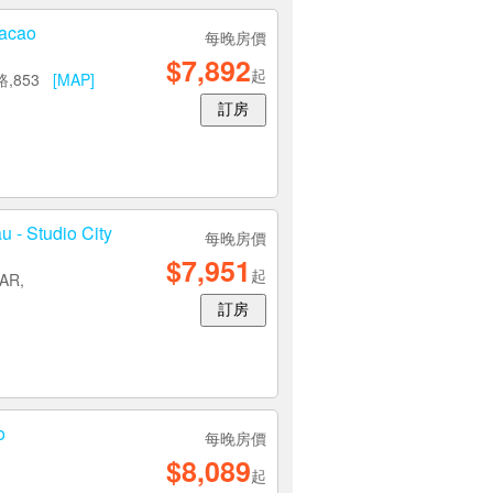
acao
每晚房價
$7,892
起
,853
[MAP]
訂房
Studio City
每晚房價
$7,951
起
SAR,
訂房
o
每晚房價
$8,089
起
]