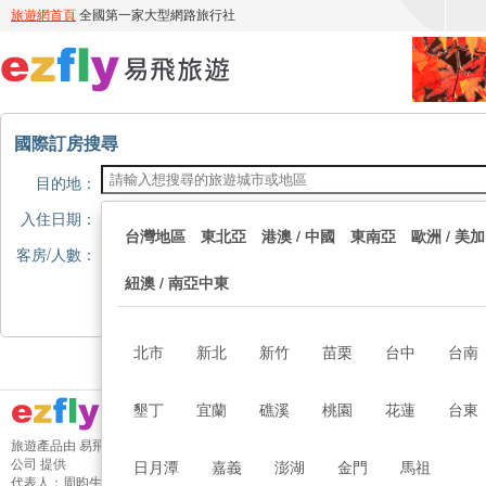
國際訂房搜尋
目的地：
入住日期：
退房日期：
台灣地區
東北亞
港澳 / 中國
東南亞
歐洲 / 美加
客房/人數：
紐澳 / 南亞中東
北市
新北
新竹
苗栗
台中
台南
墾丁
宜蘭
礁溪
桃園
花蓮
台東
日月潭
嘉義
澎湖
金門
馬祖