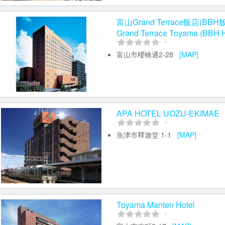
富山Grand Terrace飯店(BBH
Grand Terrace Toyama (BBH H
*
富山市櫻橋通2-28
[MAP]
APA HOTEL UOZU-EKIMAE
*
魚津市釋迦堂 1-1
[MAP]
Toyama Manten Hotel
*