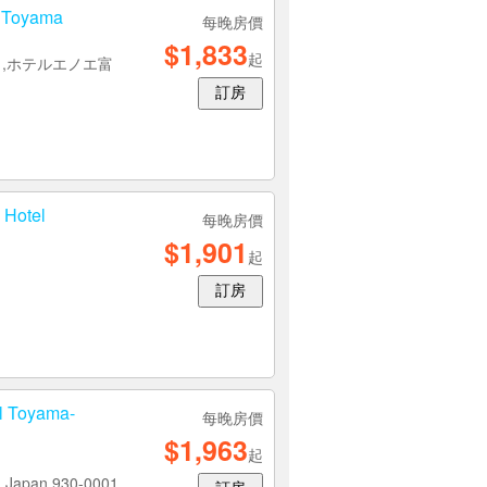
Toyama
每晚房價
$1,833
起
i 6-1,ホテルエノエ富
訂房
Hotel
每晚房價
$1,901
起
訂房
 Toyama-
每晚房價
$1,963
起
a,Japan,930-0001