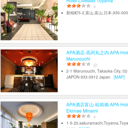
Hotel LiveMax Toyama
#
新桜町5-2,富山,富山,日本,930-0
APA酒店-高冈丸之内 APA Hotel
Marunouchi
@
2-1 Marunouchi, Takaoka City, 0
JAPON 933-0912 Japan
[MAP]
APA酒店富山-站前南 APA Hotel
Ekimae Minami
#
1-5-20,sakuramachi,Toyama,Toy