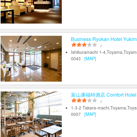
Business Ryokan Hotel Yukim
#
Ishikuramachi 1-4,Toyama,Toyam
0043
[MAP]
富山康福特酒店 Comfort Hotel
#
1-3-2 Takara-machi,Toyama,Toy
0007
[MAP]