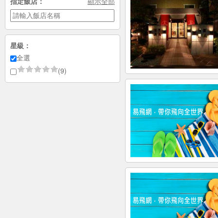
指定飯店：
顯示全部
星級：
全選
(9)