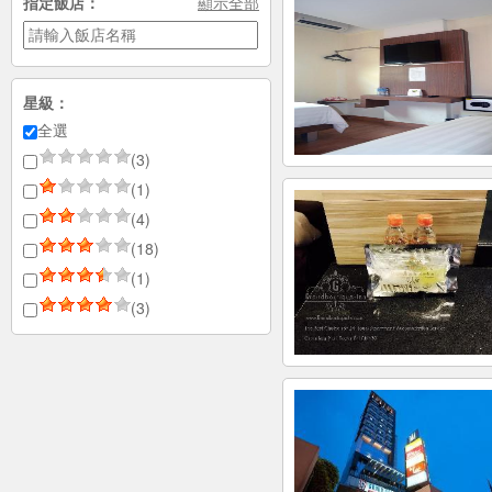
指定飯店：
顯示全部
星級：
全選
(3)
(1)
(4)
(18)
(1)
(3)