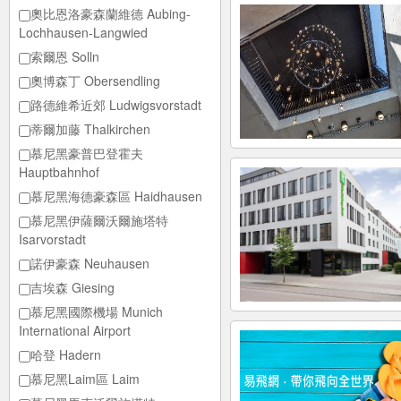
奧比恩洛豪森蘭維德 Aubing-
Lochhausen-Langwied
索爾恩 Solln
奧博森丁 Obersendling
路德維希近郊 Ludwigsvorstadt
蒂爾加藤 Thalkirchen
慕尼黑豪普巴登霍夫
Hauptbahnhof
慕尼黑海德豪森區 Haidhausen
慕尼黑伊薩爾沃爾施塔特
Isarvorstadt
諾伊豪森 Neuhausen
吉埃森 Giesing
慕尼黑國際機場 Munich
International Airport
哈登 Hadern
慕尼黑Laim區 Laim