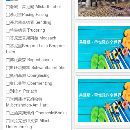
老城，萊厄爾 Altstadt-Lehel
慕尼黑Pasing Pasing
慕尼黑森德靈 Sendling
特魯德靈 Trudering
慕尼黑莫斯阿赫 Moosach
慕尼黑Berg am Laim Berg am
Laim
博根豪森 Bogenhausen
斯旺塔樂霍 Schwanthalerhöhe
奧伯基興 Obergiesing
奧巴曼聖 Obermenzing
別拉奇 Perlach
米爾播持安姆哈特
Milbertshofen-Am Hart
上施萊斯海姆 Oberschleißheim
阿拉克恩特文森 Allach -
Untermenzing