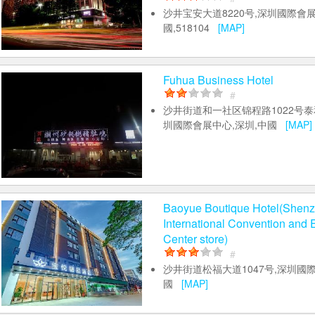
沙井宝安大道8220号,深圳國際會展
國,518104
[MAP]
Fuhua Business Hotel
#
沙井街道和一社区锦程路1022号泰
圳國際會展中心,深圳,中國
[MAP]
Baoyue Boutique Hotel(Shen
International Convention and E
Center store)
#
沙井街道松福大道1047号,深圳國際
國
[MAP]