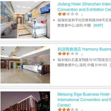
Jiufang Hotel (Shenzhen Inter
Convention and Exhibition Cen
#
福海街道和平社区桥和路308号百港
際會展中心,深圳,中國
[MAP]
和諧商務酒店 Harmony Busines
#
福永镇白石厦龙翔路与107国道交
國際會展中心,深圳,中國,518103
Meisong Xige Business Hotel
International Convention and E
Center)
#