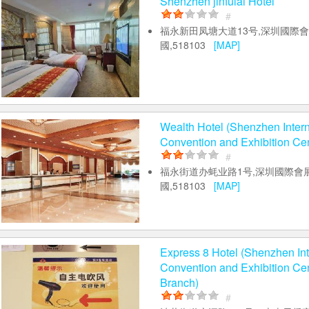
Shenzhen jinfulai Hotel
#
福永新田凤塘大道13号,深圳國際會
國,518103
[MAP]
Wealth Hotel (Shenzhen Intern
Convention and Exhibition Cen
#
福永街道办蚝业路1号,深圳國際會展
國,518103
[MAP]
Express 8 Hotel (Shenzhen Int
Convention and Exhibition C
Branch)
#