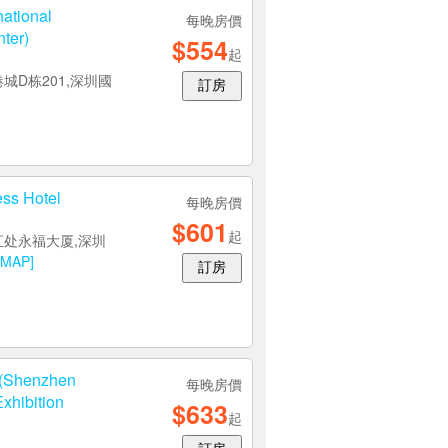
national
每晚房價
ter)
$554
起
城D栋201,深圳國
訂房
s Hotel
每晚房價
$601
起
汇处永福大厦,深圳
[MAP]
訂房
 (Shenzhen
每晚房價
xhibition
$633
起