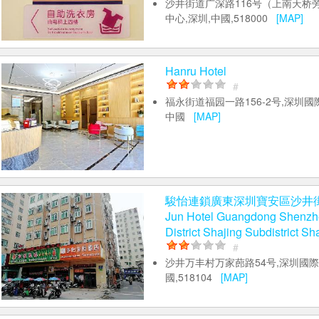
沙井街道广深路116号（上南天桥
中心,深圳,中國,518000
[MAP]
Hanru Hotel
#
福永街道福园一路156-2号,深圳國
中國
[MAP]
駿怡連鎖廣東深圳寶安區沙井
Jun Hotel Guangdong Shenzh
District Shajing Subdistrict S
#
沙井万丰村万家蓢路54号,深圳國際
國,518104
[MAP]