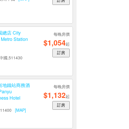
訂房
店 City
每晚房價
Metro Station
$1,054
起
訂房
中國,511430
崗地鐵站商務酒
每晚房價
Panyu
$1,132
起
ess Hotel
訂房
11400
[MAP]