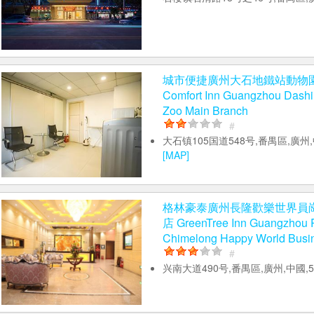
城市便捷廣州大石地鐵站動物園總
Comfort Inn Guangzhou Dashi 
Zoo Main Branch
#
大石镇105国道548号,番禺區,廣州,
[MAP]
格林豪泰廣州長隆歡樂世界員
店 GreenTree Inn Guangzhou 
Chimelong Happy World Busin
#
兴南大道490号,番禺區,廣州,中國,5