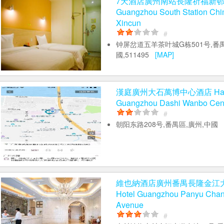
7天酒店廣州南站長隆祈福新邨店 7
Guangzhou South Station Chi
Xincun
#
钟屏岔道五羊茶叶城G栋501号,番禺
國,511495
[MAP]
漢庭廣州大石萬博中心酒店 Hantin
Guangzhou Dashi Wanbo Cen
#
朝阳东路208号,番禺區,廣州,中國
維也納酒店廣州番禺長隆金江大道
Hotel Guangzhou Panyu Chang
Avenue
#