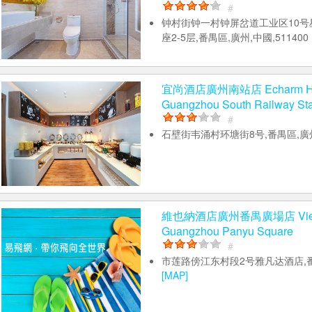
#
钟村街钟一村钟屏岔道工业区10号
座2-5层,番禺區,廣州,中國,51140
宜尚酒店廣州南站店 Echarm Ho
Guangzhou South Railway Sta
#
石壁街韦涌村环塘街8号,番禺區,
維也納酒店廣州番禺廣場店 Vienn
Guangzhou Panyu Square
#
市莲路傍江东村段2号雅凡达酒店,
[MAP]