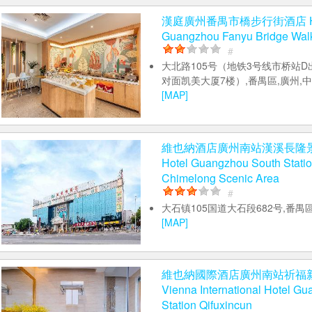
漢庭廣州番禺市橋步行街酒店 Hant
Guangzhou Fanyu Bridge Walk
#
大北路105号（地铁3号线市桥站
对面凯美大厦7楼）,番禺區,廣州,中國
[MAP]
維也納酒店廣州南站漢溪長隆景區
Hotel Guangzhou South Stati
Chimelong Scenic Area
#
大石镇105国道大石段682号,番禺
[MAP]
維也納國際酒店廣州南站祈福
Vienna International Hotel G
Station Qifuxincun