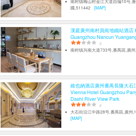
南村镇梅山村金江大道自编10号,番
國,511442
[MAP]
漢庭廣州南村員崗地鐵站酒店 Hant
Guangzhou Nancun Yuangang 
#
南村镇兴南大道733号,番禺區,廣
維也納酒店廣州番禺長隆大石
Vienna Hotel Guangzhou Pan
Dashi River View Park
#
大石街沿江中路28号,番禺區,廣州,中
[MAP]