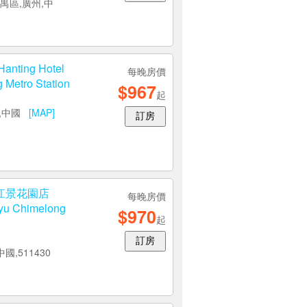
禺區,廣州,中
ing Hotel
每晚房價
Metro Station
$967
起
州,中國
[MAP]
訂房
江景花園店
每晚房價
yu Chimelong
$970
起
訂房
國,511430