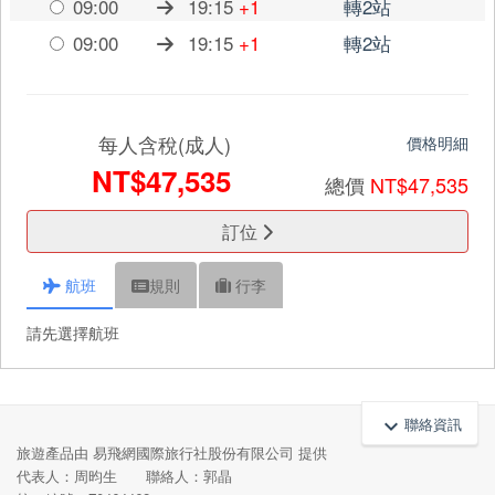
09:00
19:15
+1
轉2站
09:00
19:15
+1
轉2站
每人含稅(成人)
價格明細
NT$47,535
總價
NT$47,535
訂位
航班
規則
行李
請先選擇航班
聯絡資訊
keyboard_arrow_up
旅遊產品由 易飛網國際旅行社股份有限公司 提供
代表人：周昀生 聯絡人：郭晶