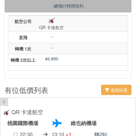
總飛行時間排列
航空公司
QR 卡達航空
--
直飛
--
轉機 1次
46,890
轉機 2次以上
有位低價列表
進階篩選
1
QR 卡達航空
桃園國際機場
維也納機場
22:30
13:10
+1
轉2站