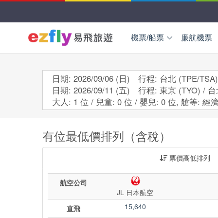
機票/船票
廉航機票
國外機票
東北亞
日
日期: 2026/09/06 (日) 行程: 台北 (TPE/TSA)
日期: 2026/09/11 (五) 行程: 東京 (TYO) / 台
國內機票
東南亞
越
大人: 1 位 / 兒童: 0 位 / 嬰兒: 0 位,
艙等:
經濟
新
小三通船票
歐洲中亞
歐
有位最低價排列（含稅）
wifi
海外交通券
國際學生證ISIC
美加紐澳
美
票價高低排列
澳
航空公司
JL 日本航空
15,640
直飛