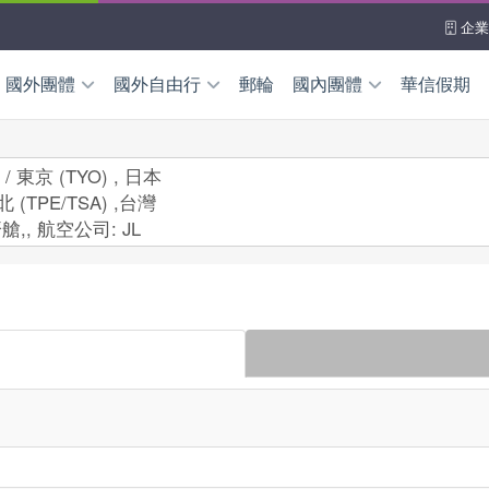
企業
國外團體
國外自由行
郵輪
國內團體
華信假期
國外自由行
離島團體
華信假期
本
韓國
澎湖
金門
馬祖
 / 東京 (TYO) , 日本
北 (TPE/TSA) ,台灣
機加酒自由配
～新品上架
高鐵假期
本島團體
南
泰國
馬來西亞
東部
北部
中部
南部
艙,
,
航空公司:
JL
加坡
菲律賓
峇里島
海上客輪
新臺馬輪
南北之星
洲/中東亞非
查看更
國/加拿大
洲/紐西蘭
全產品查詢