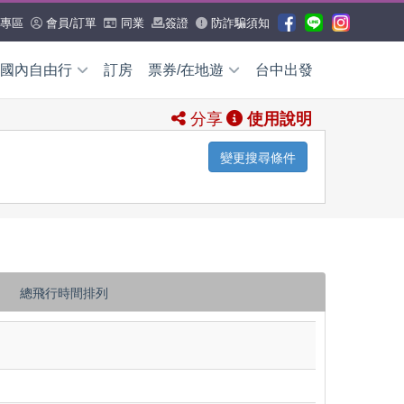
專區
會員/訂單
同業
簽證
防詐騙須知
國內自由行
訂房
票券/在地遊
台中出發
分享
使用說明
國內外票券
國內外票
券
變更搜尋條件
國外票券
WIFI/網卡
交通券
日本票券
全產品查詢
國內票券
全省租車
機場接送
多
小三通船票
總飛行時間排列
國外在地遊
日本
沖繩
國內在地遊
花蓮
台東
澎湖