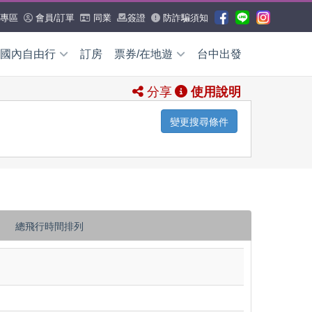
專區
會員/訂單
同業
簽證
防詐騙須知
國內自由行
訂房
票券/在地遊
台中出發
分享
使用說明
國內外票券
國內外票
券
變更搜尋條件
國外票券
WIFI/網卡
交通券
日本票券
全產品查詢
國內票券
全省租車
機場接送
多
小三通船票
總飛行時間排列
國外在地遊
日本
沖繩
國內在地遊
花蓮
台東
澎湖