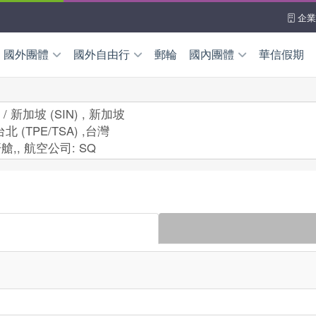
企業
國外團體
國外自由行
郵輪
國內團體
華信假期
國外自由行
離島團體
華信假期
本
韓國
澎湖
金門
馬祖
) / 新加坡 (SIN) , 新加坡
台北 (TPE/TSA) ,台灣
機加酒自由配
～新品上架
高鐵假期
本島團體
南
泰國
馬來西亞
東部
北部
中部
南部
艙,
,
航空公司:
SQ
加坡
菲律賓
峇里島
海上客輪
新臺馬輪
南北之星
洲/中東亞非
查看更
國/加拿大
洲/紐西蘭
全產品查詢