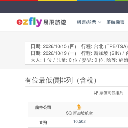
機票/船票
廉航機票
國外機票
東北亞
日
日期: 2026/10/15 (四) 行程: 台北 (TPE/TSA
日期: 2026/10/19 (一) 行程: 新加坡 (SIN) / 
國內機票
東南亞
越
大人: 1 位 / 兒童: 0 位 / 嬰兒: 0 位,
艙等:
經濟
新
小三通船票
歐洲中亞
歐
有位最低價排列（含稅）
wifi
海外交通券
國際學生證ISIC
美加紐澳
美
票價高低排列
澳
航空公司
SQ 新加坡航空
10,502
直飛