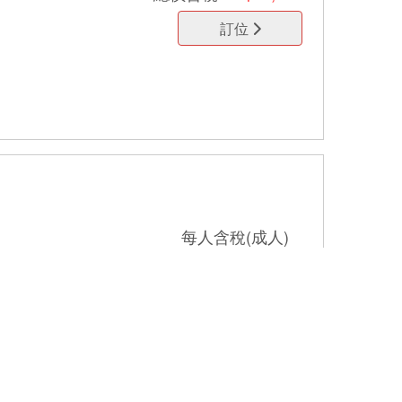
訂位
每人含稅(成人)
NT$11,235
參考稅金
NT$2,149
價格明細
總價
含稅
NT$11,235