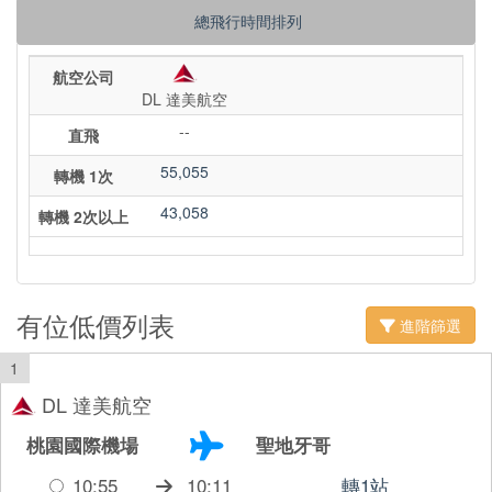
總飛行時間排列
航空公司
DL 達美航空
--
直飛
55,055
轉機 1次
43,058
轉機 2次以上
有位低價列表
進階篩選
1
DL 達美航空
桃園國際機場
聖地牙哥
10:55
10:11
轉1站