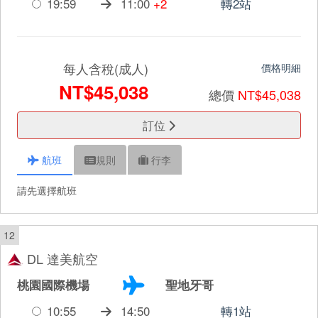
19:59
11:00
+2
轉2站
每人含稅(成人)
價格明細
NT$45,038
總價
NT$45,038
訂位
航班
規則
行李
請先選擇航班
12
DL 達美航空
桃園國際機場
聖地牙哥
10:55
14:50
轉1站