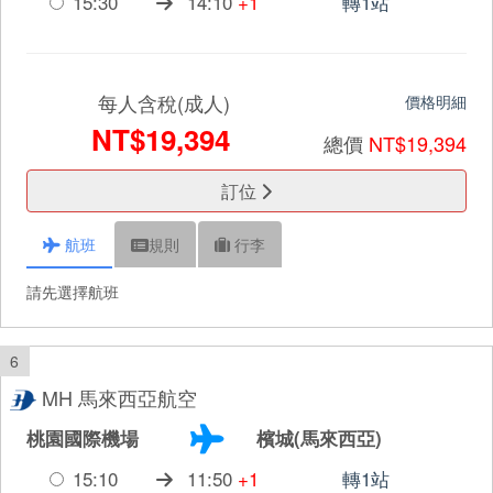
15:30
14:10
+1
轉1站
每人含稅(成人)
價格明細
NT$19,394
總價
NT$19,394
訂位
航班
規則
行李
請先選擇航班
6
MH 馬來西亞航空
桃園國際機場
檳城(馬來西亞)
15:10
11:50
+1
轉1站