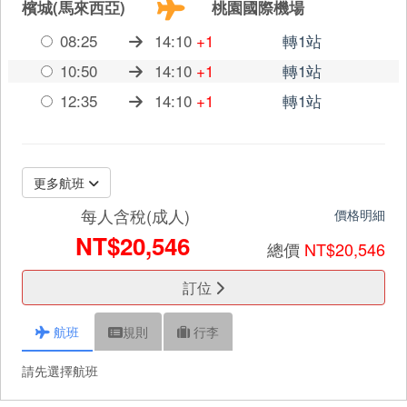
檳城(馬來西亞)
桃園國際機場
08:25
14:10
+1
轉1站
10:50
14:10
+1
轉1站
12:35
14:10
+1
轉1站
更多航班
每人含稅(成人)
價格明細
NT$20,546
總價
NT$20,546
訂位
航班
規則
行李
請先選擇航班