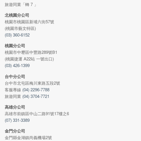
旅遊同業「轉 7 」
北桃園分公司
桃園市桃園區新埔六街57號
(桃園市藝文特區)
(03) 360-6152
桃園分公司
桃園市中壢區中豐路289號B1
(桃園捷運 A22站 一號出口)
(03) 426-1399
台中分公司
台中市北屯區梅川東路五段2號
客服專線
(04) 2296-7788
旅遊同業
(04) 3704-7721
高雄分公司
高雄市前鎮區中山二路91號17樓之6
(07) 331-3389
金門分公司
金門縣金湖鎮尚義機場2號