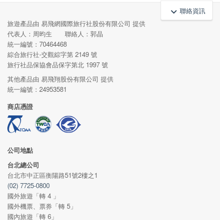
聯絡資訊
keyboard_arrow_up
旅遊產品由 易飛網國際旅行社股份有限公司 提供
代表人：周昀生 聯絡人：郭晶
統一編號：70464468
綜合旅行社‧交觀綜字第 2149 號
旅行社品保協會品保字第北 1997 號
其他產品由 易飛翔股份有限公司 提供
統一編號：24953581
商店憑證
公司地點
台北總公司
台北市中正區衡陽路51號2樓之1
(02) 7725-0800
國外旅遊「轉 4 」
國外機票、票券「轉 5」
國內旅遊「轉 6」