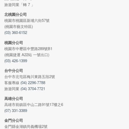
旅遊同業「轉 7 」
北桃園分公司
桃園市桃園區新埔六街57號
(桃園市藝文特區)
(03) 360-6152
桃園分公司
桃園市中壢區中豐路289號B1
(桃園捷運 A22站 一號出口)
(03) 426-1399
台中分公司
台中市北屯區梅川東路五段2號
客服專線
(04) 2296-7788
旅遊同業
(04) 3704-7721
高雄分公司
高雄市前鎮區中山二路91號17樓之6
(07) 331-3389
金門分公司
金門縣金湖鎮尚義機場2號