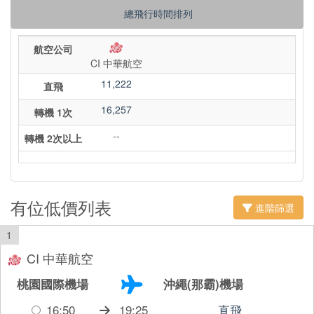
總飛行時間排列
航空公司
CI 中華航空
11,222
直飛
16,257
轉機 1次
--
轉機 2次以上
有位低價列表
進階篩選
1
CI 中華航空
桃園國際機場
沖繩(那霸)機場
16:50
19:25
直飛