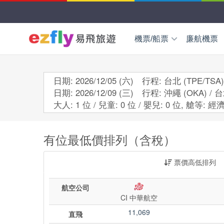
機票/船票
廉航機票
國外機票
東北亞
日
日期: 2026/12/05 (六) 行程: 台北 (TPE/TSA)
日期: 2026/12/09 (三) 行程: 沖繩 (OKA) / 台
國內機票
東南亞
越
大人: 1 位 / 兒童: 0 位 / 嬰兒: 0 位,
艙等:
經濟
新
小三通船票
歐洲中亞
歐
有位最低價排列（含稅）
wifi
海外交通券
國際學生證ISIC
美加紐澳
美
票價高低排列
澳
航空公司
CI 中華航空
11,069
直飛