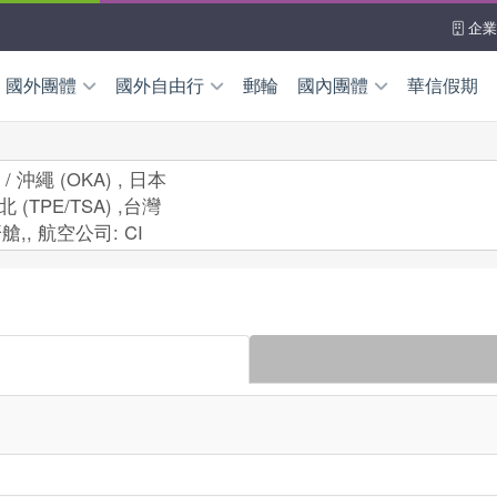
企業
國外團體
國外自由行
郵輪
國內團體
華信假期
國外自由行
離島團體
華信假期
本
韓國
澎湖
金門
馬祖
 / 沖繩 (OKA) , 日本
北 (TPE/TSA) ,台灣
機加酒自由配
～新品上架
高鐵假期
本島團體
南
泰國
馬來西亞
東部
北部
中部
南部
艙,
,
航空公司:
CI
加坡
菲律賓
峇里島
海上客輪
新臺馬輪
南北之星
洲/中東亞非
查看更
國/加拿大
洲/紐西蘭
全產品查詢