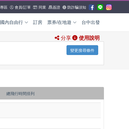
專區
會員/訂單
同業
簽證
防詐騙須知
國內自由行
訂房
票券/在地遊
台中出發
分享
使用說明
國內外票券
國內外票
券
變更搜尋條件
國外票券
WIFI/網卡
交通券
日本票券
全產品查詢
國內票券
全省租車
機場接送
多
小三通船票
總飛行時間排列
國外在地遊
日本
沖繩
國內在地遊
花蓮
台東
澎湖