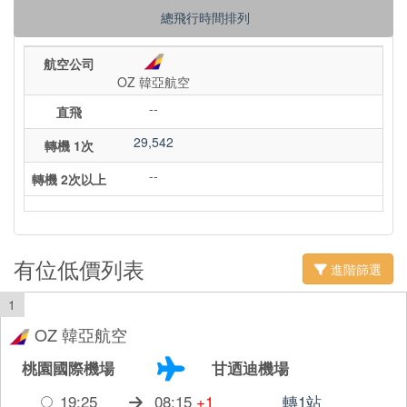
總飛行時間排列
航空公司
OZ 韓亞航空
--
直飛
29,542
轉機 1次
--
轉機 2次以上
有位低價列表
進階篩選
1
OZ 韓亞航空
桃園國際機場
甘迺迪機場
19:25
08:15
+1
轉1站