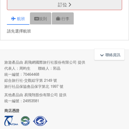
訂位
航班
規則
行李
請先選擇航班
聯絡資訊
keyboard_arrow_up
旅遊產品由 易飛網國際旅行社股份有限公司 提供
代表人：周昀生 聯絡人：郭晶
統一編號：70464468
綜合旅行社‧交觀綜字第 2149 號
旅行社品保協會品保字第北 1997 號
其他產品由 易飛翔股份有限公司 提供
統一編號：24953581
商店憑證