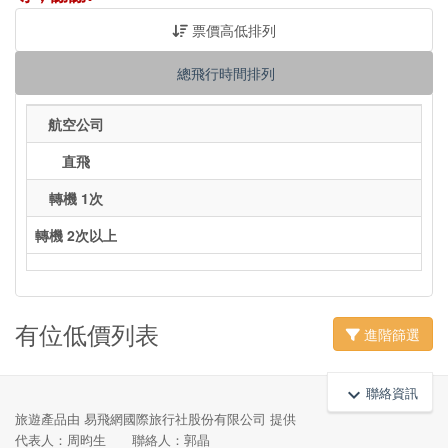
票價高低排列
總飛行時間排列
航空公司
直飛
轉機 1次
轉機 2次以上
有位低價列表
進階篩選
聯絡資訊
keyboard_arrow_up
旅遊產品由 易飛網國際旅行社股份有限公司 提供
代表人：周昀生 聯絡人：郭晶