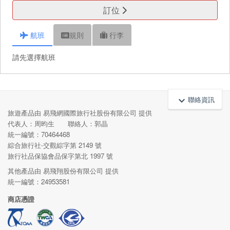
訂位
航班
規則
行李
請先選擇航班
聯絡資訊
keyboard_arrow_up
旅遊產品由 易飛網國際旅行社股份有限公司 提供
代表人：周昀生 聯絡人：郭晶
統一編號：70464468
綜合旅行社‧交觀綜字第 2149 號
旅行社品保協會品保字第北 1997 號
其他產品由 易飛翔股份有限公司 提供
統一編號：24953581
商店憑證