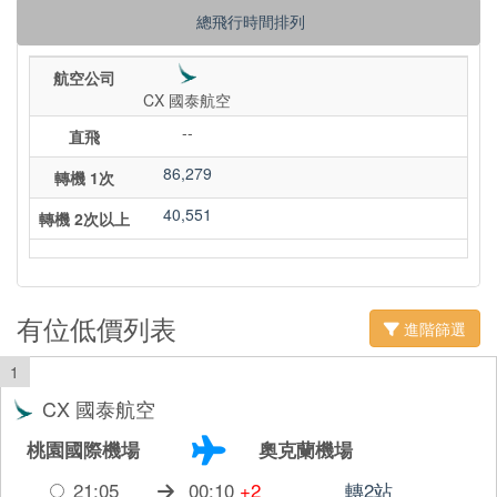
總飛行時間排列
航空公司
CX 國泰航空
--
直飛
86,279
轉機 1次
40,551
轉機 2次以上
有位低價列表
進階篩選
1
CX 國泰航空
桃園國際機場
奧克蘭機場
21:05
00:10
+2
轉2站