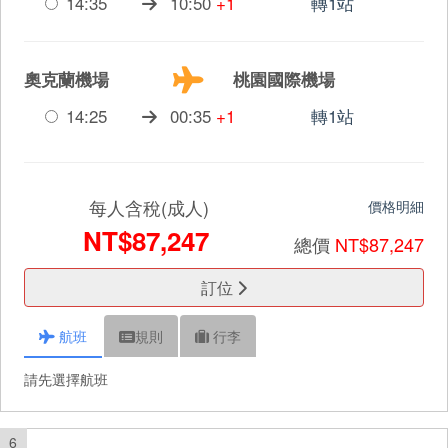
14:35
10:50
+1
轉1站
奧克蘭機場
桃園國際機場
14:25
00:35
+1
轉1站
每人含稅(成人)
價格明細
NT$87,247
總價
NT$87,247
訂位
航班
規則
行李
請先選擇航班
6