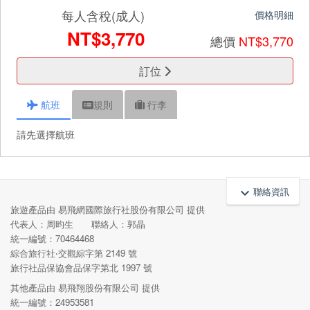
每人含稅(成人)
價格明細
NT$3,770
總價
NT$3,770
訂位
航班
規則
行李
請先選擇航班
聯絡資訊
keyboard_arrow_up
旅遊產品由 易飛網國際旅行社股份有限公司 提供
代表人：周昀生 聯絡人：郭晶
統一編號：70464468
綜合旅行社‧交觀綜字第 2149 號
旅行社品保協會品保字第北 1997 號
其他產品由 易飛翔股份有限公司 提供
統一編號：24953581