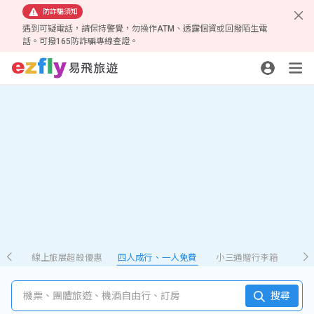
防詐騙須知
遇到可疑電話，請保持警覺，勿操作ATM、透露個資或回撥陌生電
話。可撥165防詐騙專線查證。
線上旅展超殺優惠
四人成行、一人免費
小三通贈行李箱
機票、團體旅遊、機酒自由行、訂房
搜尋