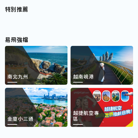
特別推薦
易飛強檔
南北九州
越南峴港
越捷航空專
金廈小三通
區