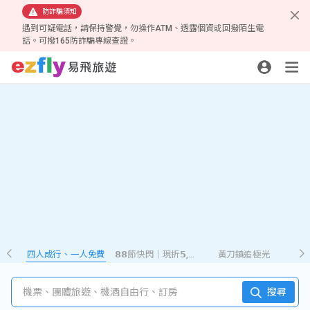
防詐騙須知
遇到可疑電話，請保持警覺，勿操作ATM、透露個資或回撥陌生電
話。可撥165防詐騙專線查證。
四人成行、一人免費
𝟴𝟴節快閃｜現折𝟱,𝟮𝟴𝟴
黃刀鎮追極光
機票、團體旅遊、機酒自由行、訂房
搜尋