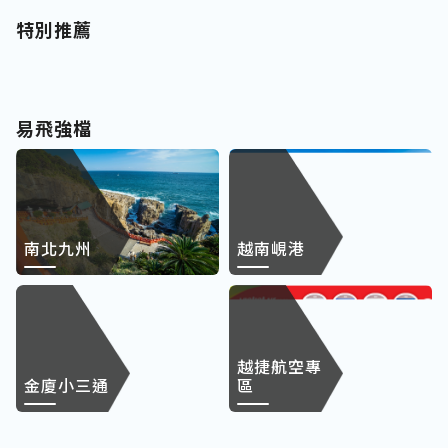
特別推薦
易飛強檔
南北九州
越南峴港
越捷航空專
金廈小三通
區