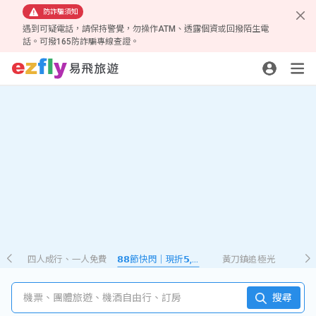
防詐騙須知
遇到可疑電話，請保持警覺，勿操作ATM、透露個資或回撥陌生電
話。可撥165防詐騙專線查證。
四人成行、一人免費
𝟴𝟴節快閃｜現折𝟱,𝟮𝟴𝟴
黃刀鎮追極光
機票、團體旅遊、機酒自由行、訂房
搜尋