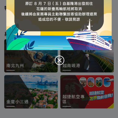
特別推薦
易飛強檔
'
南北九州
越南峴港
越捷航空專
金廈小三通
區