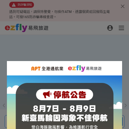
防詐騙須知
遇到可疑電話，請保持警覺，勿操作ATM、透露個資或回撥陌生電
話。可撥165防詐騙專線查證。
線上旅展超殺優惠
搶！峴港來回 6,999起
黃刀鎮追極光
機票、團體旅遊、機酒自由行、訂房
搜尋