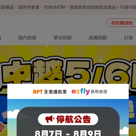
可疑電話，請保持警覺，勿操作ATM、透露個資或回撥陌生電話。可撥16
防詐騙須知
輪
國內旅遊
華信假期
高鐵假期
訂房