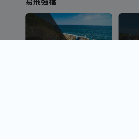
易飛強檔
南北九州
越南
佐賀、宮崎
會安古鎮
查看行程
櫻島火山、宮崎牛饗
巨人之手
小資首選! 超低價