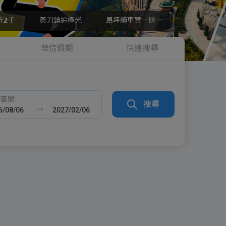
𝟮千
黃刀鎮追極光
昂坪纜車買一送一
華信假期
快速搜尋
發區間
搜尋