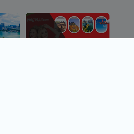
越捷航空專區
台北.台中.高雄出發
看行程
查看行程
直飛越南.中轉飛全世界