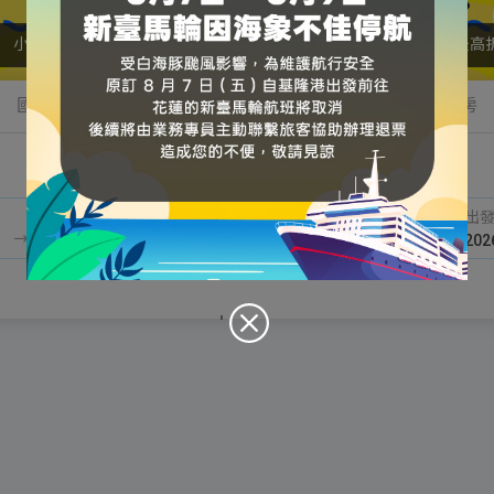
小三通贈行李箱
搶！峴港來回 6,999起
秋遊日本►最高折
國外自由行
機加酒自由配
國內外訂房
目的地
出
'