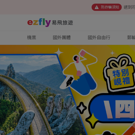
遇到
防詐騙須知
機票
國外團體
國外自由行
郵