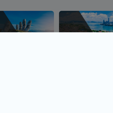
峴港
金廈小三通
、巴拿山
1人出發也OK
查看行程
查
黃金橋
4人成行再贈行李箱