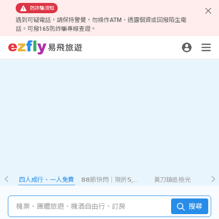
防詐騙須知
遇到可疑電話，請保持警覺，勿操作ATM、透露個資或回撥陌生電
話。可撥165防詐騙專線查證。
四人成行、一人免費
𝟴𝟴節快閃｜現折𝟱,𝟮𝟴𝟴
黃刀鎮追極光
機票、團體旅遊、機酒自由行、訂房
搜尋