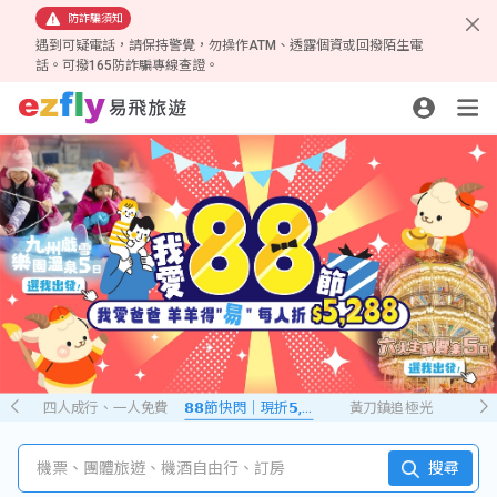
防詐騙須知
遇到可疑電話，請保持警覺，勿操作ATM、透露個資或回撥陌生電
話。可撥165防詐騙專線查證。
四人成行、一人免費
𝟴𝟴節快閃｜現折𝟱,𝟮𝟴𝟴
黃刀鎮追極光
機票、團體旅遊、機酒自由行、訂房
搜尋