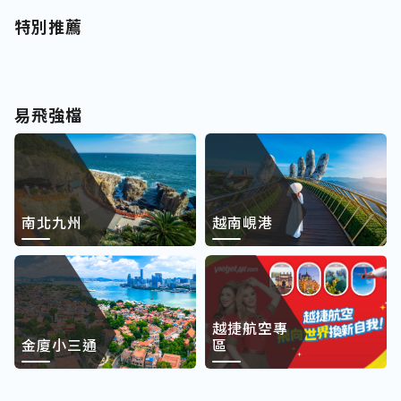
特別推薦
易飛強檔
南北九州
越南峴港
越捷航空專
金廈小三通
區