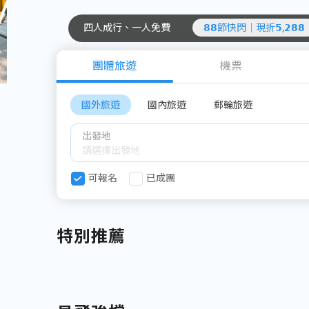
四人成行、一人免費
𝟴𝟴節快閃｜現折𝟱,𝟮𝟴𝟴
團體旅遊
機票
國外旅遊
國內旅遊
郵輪旅遊
出發地
可報名
已成團
特別推薦