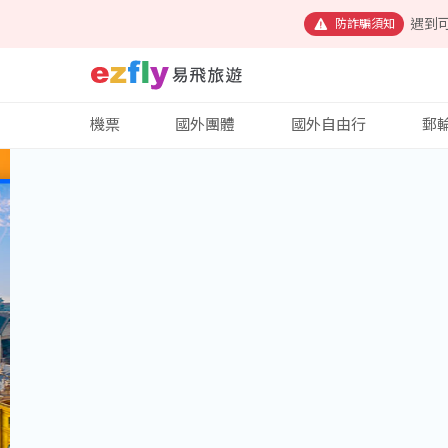
遇到
防詐騙須知
機票
國外團體
國外自由行
郵