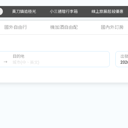
黃刀鎮追極光
小三通贈行李箱
線上旅展超殺優惠
國外自由行
機加酒自由配
國內外訂房
目的地
出