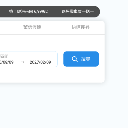
搶！峴港來回 6,999起
昂坪纜車買一送一
華信假期
快速搜尋
發區間
搜尋