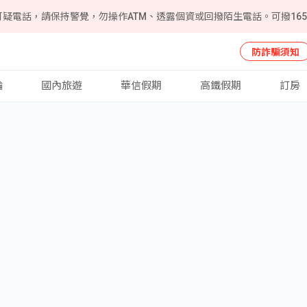
可疑電話，請保持警覺，勿操作ATM、透露個資或回撥陌生電話。可撥16
防詐騙須知
輪
國內旅遊
華信假期
高鐵假期
訂房