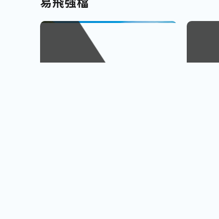
易飛強檔
南北九州
越南
佐賀、宮崎
會安古鎮
查看行程
櫻島火山、宮崎牛饗
巨人之手
小資首選! 超低價