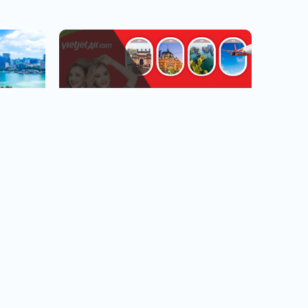
越捷航空專區
台北.台中.高雄出發
看行程
查看行程
直飛越南.中轉飛全世界