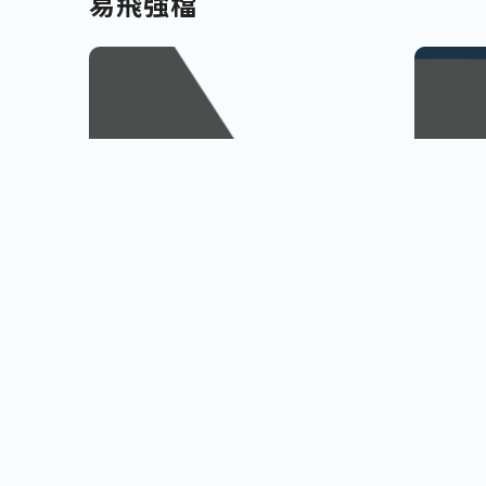
易飛強檔
南北九州
越南
佐賀、宮崎
會安古鎮
查看行程
櫻島火山、宮崎牛饗
巨人之手
小資首選! 超低價