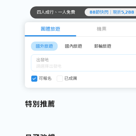
四人成行、一人免費
𝟴𝟴節快閃｜現折𝟱,𝟮𝟴𝟴
團體旅遊
機票
國外旅遊
國內旅遊
郵輪旅遊
出發地
可報名
已成團
特別推薦