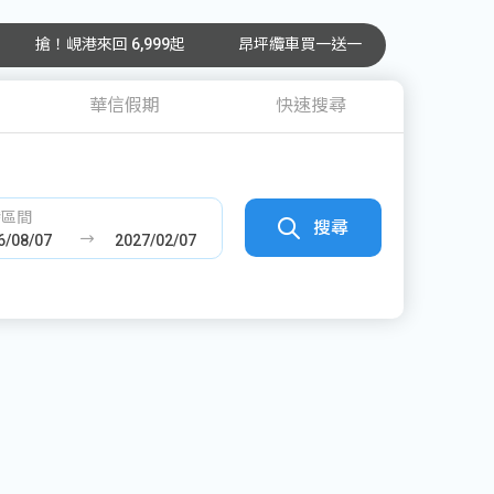
搶！峴港來回 6,999起
昂坪纜車買一送一
華信假期
快速搜尋
發區間
搜尋