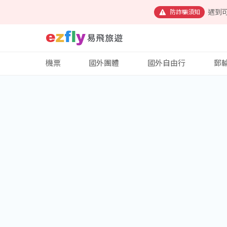
遇到
防詐騙須知
機票
國外團體
國外自由行
郵