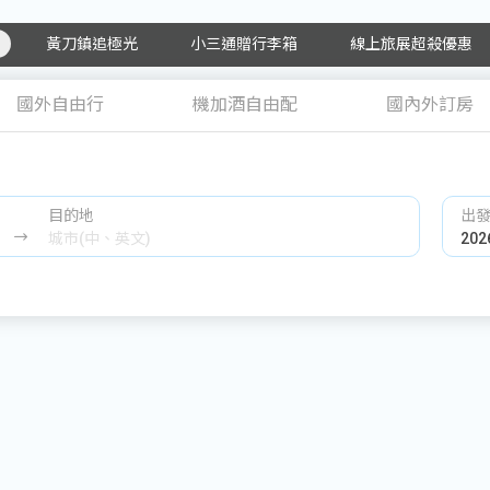
黃刀鎮追極光
小三通贈行李箱
線上旅展超殺優惠
國外自由行
機加酒自由配
國內外訂房
目的地
出