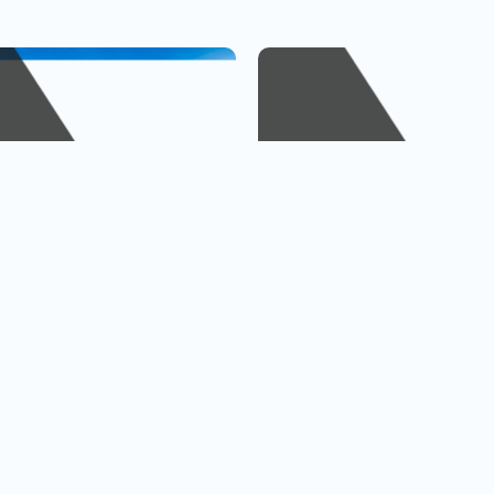
峴港
金廈小三通
、巴拿山
1人出發也OK
查看行程
查
黃金橋
4人成行再贈行李箱