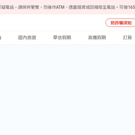
可疑電話，請保持警覺，勿操作ATM、透露個資或回撥陌生電話。可撥16
防詐騙須知
輪
國內旅遊
華信假期
高鐵假期
訂房