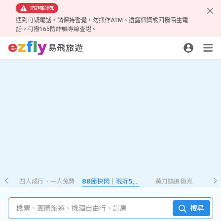
防詐騙須知
遇到可疑電話，請保持警覺，勿操作ATM、透露個資或回撥陌生電
話。可撥165防詐騙專線查證。
四人成行、一人免費
𝟴𝟴節快閃｜現折𝟱,𝟮𝟴𝟴
黃刀鎮追極光
機票、團體旅遊、機酒自由行、訂房
搜尋