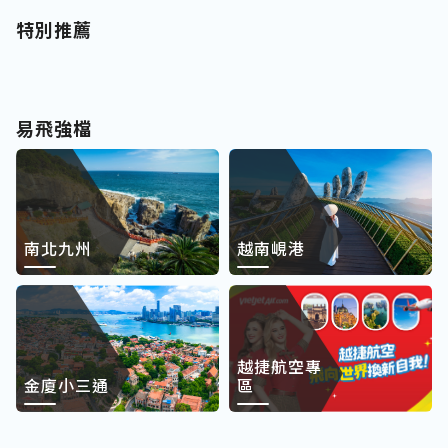
特別推薦
易飛強檔
南北九州
越南峴港
越捷航空專
金廈小三通
區