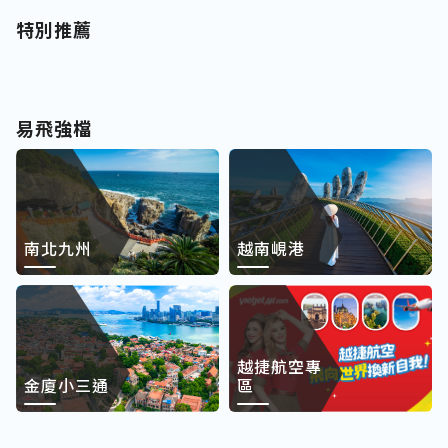
特別推薦
易飛強檔
南北九州
越南峴港
越捷航空專
金廈小三通
區