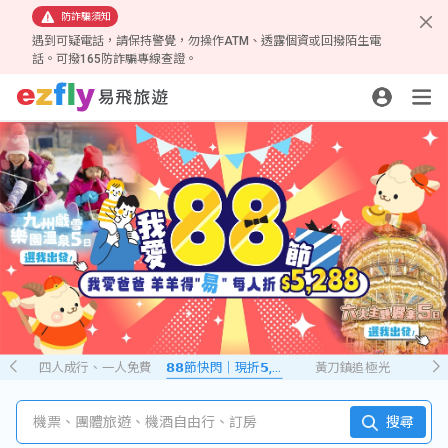
防詐騙須知
遇到可疑電話，請保持警覺，勿操作ATM、透露個資或回撥陌生電
話。可撥165防詐騙專線查證。
四人成行、一人免費
𝟴𝟴節快閃｜現折𝟱,𝟮𝟴𝟴
黃刀鎮追極光
機票、團體旅遊、機酒自由行、訂房
搜尋