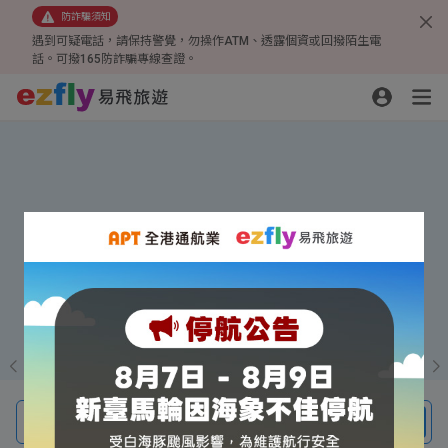
防詐騙須知
遇到可疑電話，請保持警覺，勿操作ATM、透露個資或回撥陌生電
話。可撥165防詐騙專線查證。
線上旅展超殺優惠
四人成行、一人免費
小三通贈行李箱
機票、團體旅遊、機酒自由行、訂房
搜尋