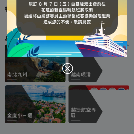
特別推薦
易飛強檔
'
南北九州
越南峴港
越捷航空專
金廈小三通
區