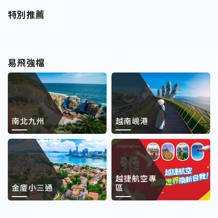
特別推薦
易飛強檔
南北九州
越南峴港
越捷航空專
金廈小三通
區