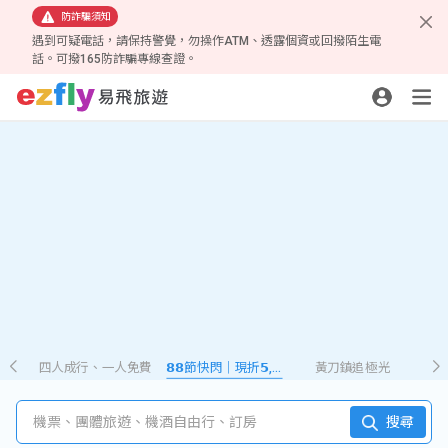
防詐騙須知
遇到可疑電話，請保持警覺，勿操作ATM、透露個資或回撥陌生電
話。可撥165防詐騙專線查證。
四人成行、一人免費
𝟴𝟴節快閃｜現折𝟱,𝟮𝟴𝟴
黃刀鎮追極光
機票、團體旅遊、機酒自由行、訂房
搜尋