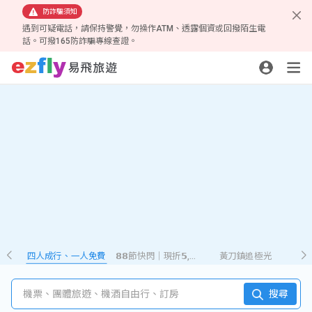
防詐騙須知
遇到可疑電話，請保持警覺，勿操作ATM、透露個資或回撥陌生電
話。可撥165防詐騙專線查證。
四人成行、一人免費
𝟴𝟴節快閃｜現折𝟱,𝟮𝟴𝟴
黃刀鎮追極光
機票、團體旅遊、機酒自由行、訂房
搜尋