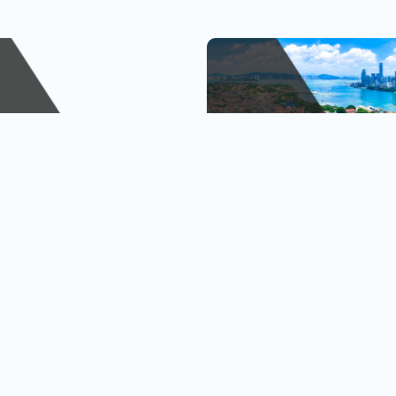
峴港
金廈小三通
、巴拿山
1人出發也OK
查看行程
查
黃金橋
4人成行再贈行李箱