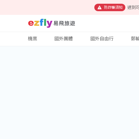
遇到
防詐騙須知
機票
國外團體
國外自由行
郵