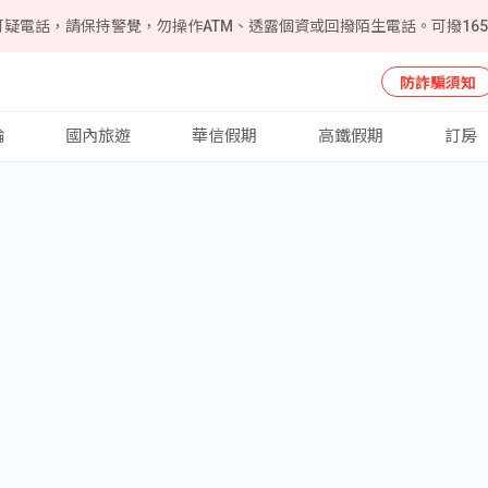
可疑電話，請保持警覺，勿操作ATM、透露個資或回撥陌生電話。可撥16
防詐騙須知
輪
國內旅遊
華信假期
高鐵假期
訂房