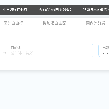
小三通贈行李箱
搶！峴港來回 6,999起
秋遊日本►最高折
國外自由行
機加酒自由配
國內外訂房
目的地
出