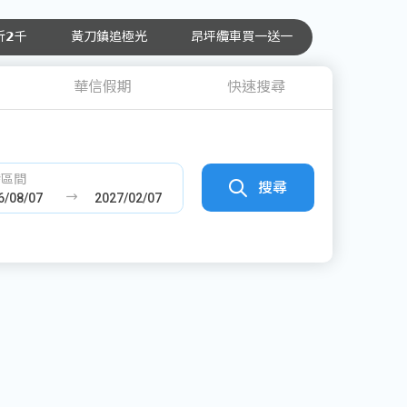
𝟮千
黃刀鎮追極光
昂坪纜車買一送一
華信假期
快速搜尋
發區間
搜尋