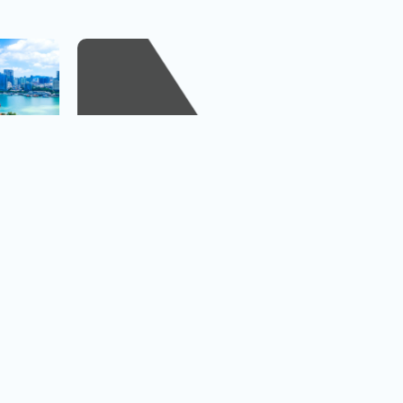
越捷航空專區
台北.台中.高雄出發
看行程
查看行程
直飛越南.中轉飛全世界