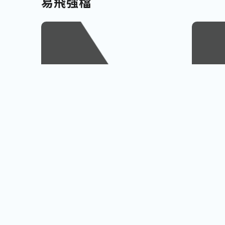
易飛強檔
南北九州
越南
佐賀、宮崎
會安古鎮
查看行程
櫻島火山、宮崎牛饗
巨人之手
小資首選! 超低價