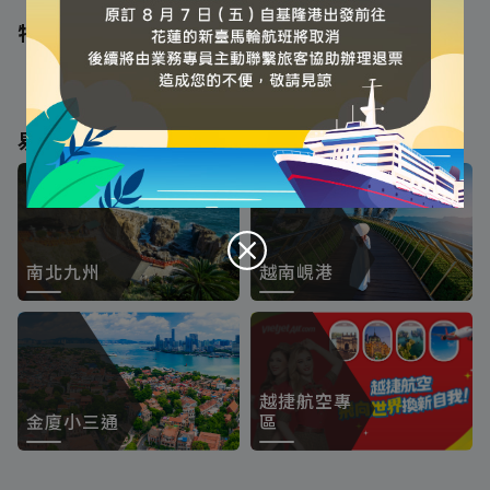
特別推薦
易飛強檔
'
南北九州
越南峴港
越捷航空專
金廈小三通
區