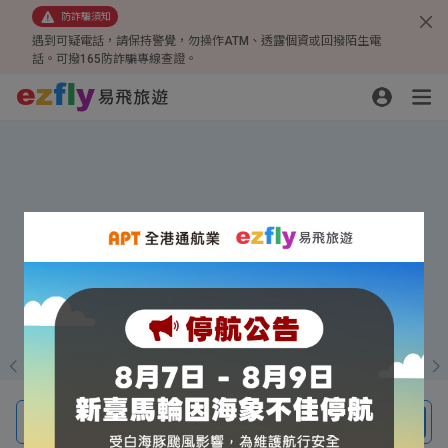
防詐騙須知
遇到可疑電話，請保持警覺，勿操作ATM、透露個資或回撥陌生電
話。可撥165防詐騙專線查證。
線上旅展超殺優惠
四人成行、一人免費
小三通贈行李箱
機票、團體旅遊、機酒自由行、訂房
搜尋