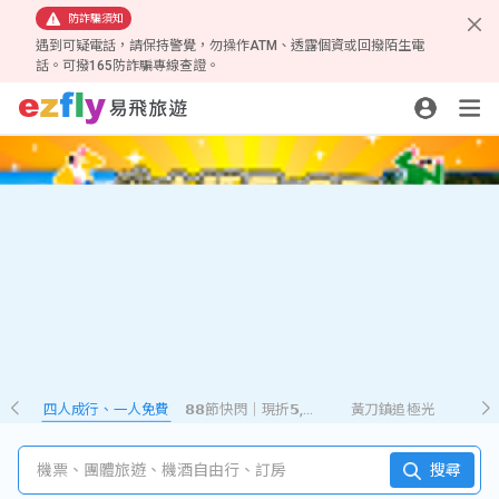
防詐騙須知
遇到可疑電話，請保持警覺，勿操作ATM、透露個資或回撥陌生電
話。可撥165防詐騙專線查證。
四人成行、一人免費
𝟴𝟴節快閃｜現折𝟱,𝟮𝟴𝟴
黃刀鎮追極光
機票、團體旅遊、機酒自由行、訂房
搜尋