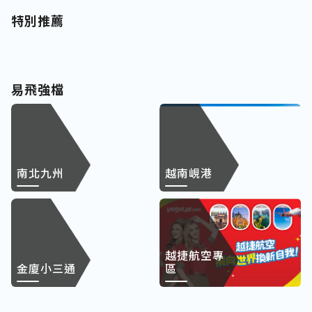
特別推薦
易飛強檔
南北九州
越南峴港
越捷航空專
金廈小三通
區