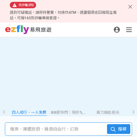
防詐騙須知
遇到可疑電話，請保持警覺，勿操作ATM、透露個資或回撥陌生電
話。可撥165防詐騙專線查證。
四人成行、一人免費
𝟴𝟴節快閃｜現折𝟱,𝟮𝟴𝟴
黃刀鎮追極光
機票、團體旅遊、機酒自由行、訂房
搜尋