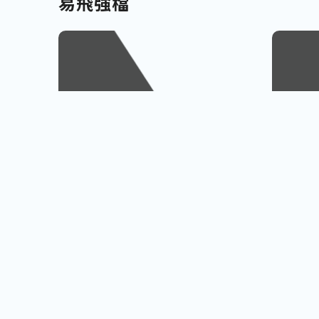
易飛強檔
南北九州
越南
佐賀、宮崎
會安古鎮
查看行程
櫻島火山、宮崎牛饗
巨人之手
小資首選! 超低價