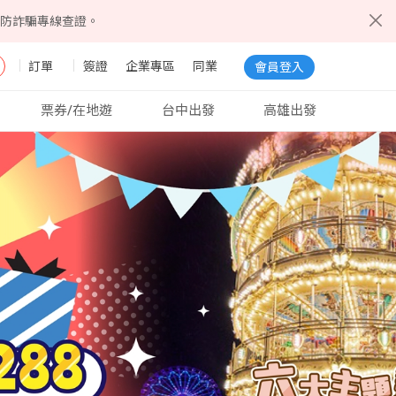
5防詐騙專線查證。
訂單
簽證
企業專區
同業
會員登入
票券/在地遊
台中出發
高雄出發