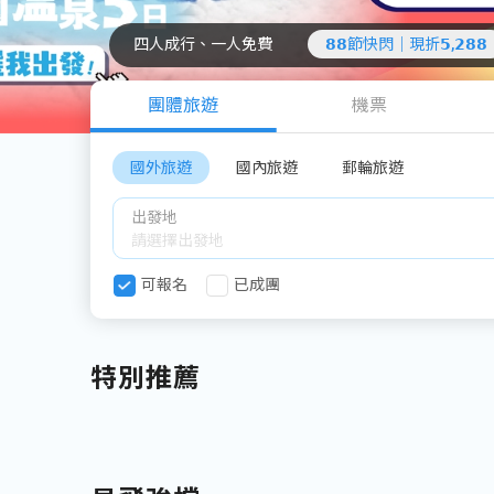
四人成行、一人免費
𝟴𝟴節快閃｜現折𝟱,𝟮𝟴𝟴
團體旅遊
機票
國外旅遊
國內旅遊
郵輪旅遊
出發地
可報名
已成團
特別推薦