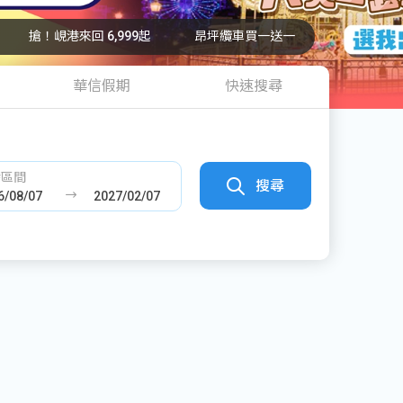
搶！峴港來回 6,999起
昂坪纜車買一送一
華信假期
快速搜尋
發區間
搜尋