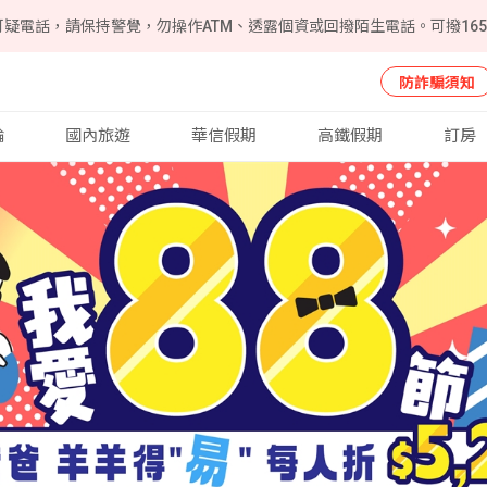
可疑電話，請保持警覺，勿操作ATM、透露個資或回撥陌生電話。可撥16
防詐騙須知
輪
國內旅遊
華信假期
高鐵假期
訂房