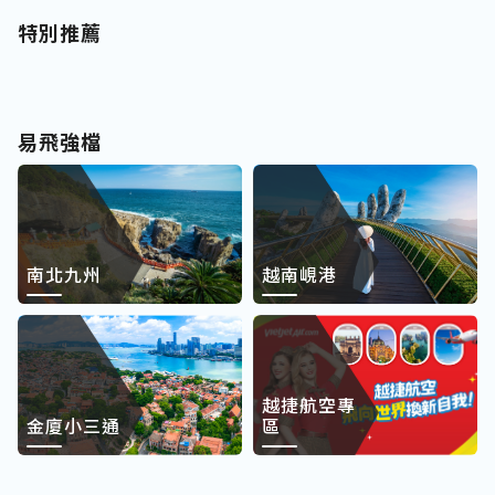
特別推薦
易飛強檔
南北九州
越南峴港
越捷航空專
金廈小三通
區