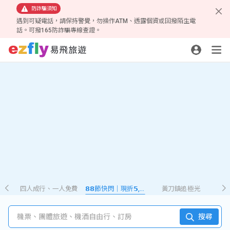
防詐騙須知
遇到可疑電話，請保持警覺，勿操作ATM、透露個資或回撥陌生電
話。可撥165防詐騙專線查證。
四人成行、一人免費
𝟴𝟴節快閃｜現折𝟱,𝟮𝟴𝟴
黃刀鎮追極光
機票、團體旅遊、機酒自由行、訂房
搜尋