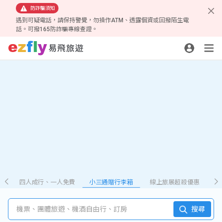
防詐騙須知
遇到可疑電話，請保持警覺，勿操作ATM、透露個資或回撥陌生電
話。可撥165防詐騙專線查證。
四人成行、一人免費
小三通贈行李箱
線上旅展超殺優惠
機票、團體旅遊、機酒自由行、訂房
搜尋