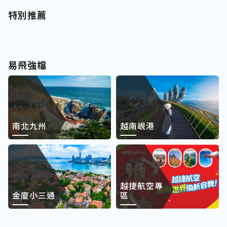
特別推薦
易飛強檔
南北九州
越南峴港
越捷航空專
金廈小三通
區