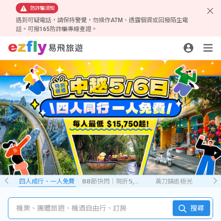
防詐騙須知
遇到可疑電話，請保持警覺，勿操作ATM、透露個資或回撥陌生電
話。可撥165防詐騙專線查證。
四人成行、一人免費
𝟴𝟴節快閃｜現折𝟱,𝟮𝟴𝟴
黃刀鎮追極光
機票、團體旅遊、機酒自由行、訂房
搜尋