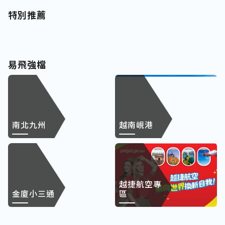
特別推薦
易飛強檔
南北九州
越南峴港
越捷航空專
金廈小三通
區