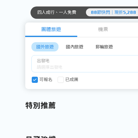
四人成行、一人免費
𝟴𝟴節快閃｜現折𝟱,𝟮𝟴𝟴
團體旅遊
機票
國外旅遊
國內旅遊
郵輪旅遊
出發地
可報名
已成團
特別推薦