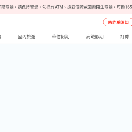
可疑電話，請保持警覺，勿操作ATM、透露個資或回撥陌生電話。可撥16
防詐騙須知
輪
國內旅遊
華信假期
高鐵假期
訂房