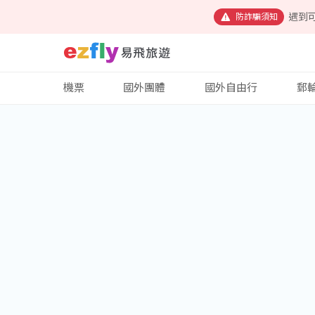
遇到
防詐騙須知
機票
國外團體
國外自由行
郵