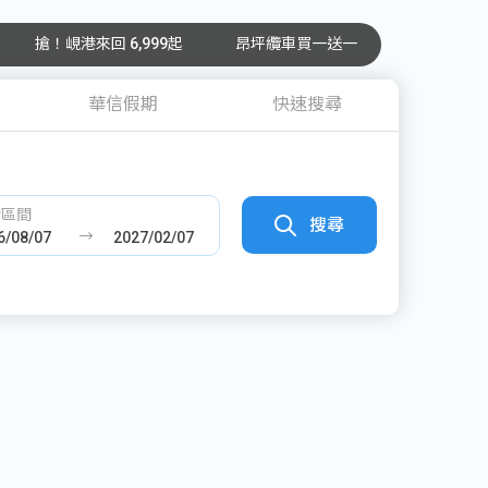
搶！峴港來回 6,999起
昂坪纜車買一送一
華信假期
快速搜尋
發區間
搜尋