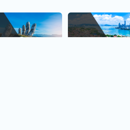
峴港
金廈小三通
、巴拿山
1人出發也OK
查看行程
查
黃金橋
4人成行再贈行李箱