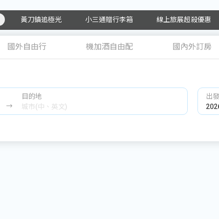
黃刀鎮追極光
小三通贈行李箱
線上旅展超殺優惠
國外自由行
機加酒自由配
國內外訂房
目的地
出