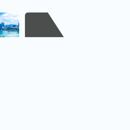
越捷航空專區
台北.台中.高雄出發
看行程
查看行程
直飛越南.中轉飛全世界