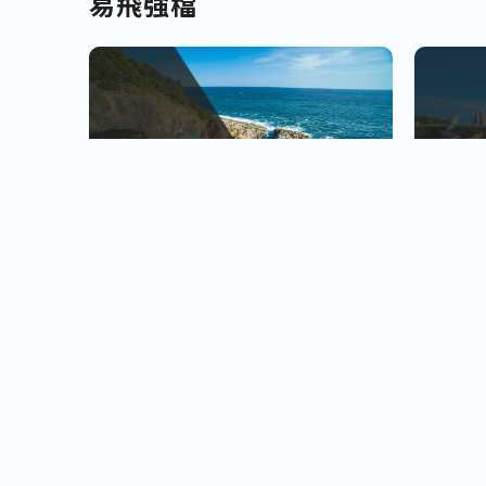
易飛強檔
南北九州
越南
佐賀、宮崎
會安古鎮
查看行程
櫻島火山、宮崎牛饗
巨人之手
小資首選! 超低價