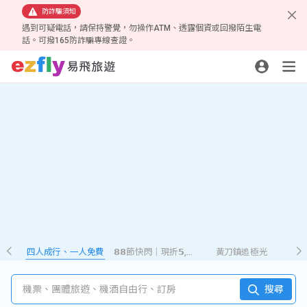
防詐騙須知
遇到可疑電話，請保持警覺，勿操作ATM、透露個資或回撥陌生電
話。可撥165防詐騙專線查證。
四人成行、一人免費
𝟴𝟴節快閃｜現折𝟱,𝟮𝟴𝟴
黃刀鎮追極光
機票、團體旅遊、機酒自由行、訂房
搜尋