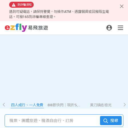
防詐騙須知
遇到可疑電話，請保持警覺，勿操作ATM、透露個資或回撥陌生電
話。可撥165防詐騙專線查證。
四人成行、一人免費
𝟴𝟴節快閃｜現折𝟱,𝟮𝟴𝟴
黃刀鎮追極光
機票、團體旅遊、機酒自由行、訂房
搜尋